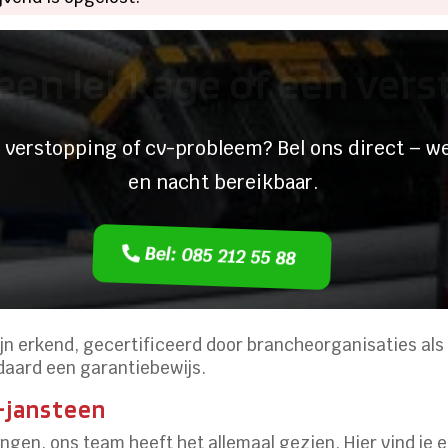
een lekkage of een ver
 verstopping of cv-probleem? Bel ons direct – we
en nacht bereikbaar.
Bel: 085 212 55 88
ijn erkend, gecertificeerd door brancheorganisaties als
andaard een garantiebewijs.
t-jansteen
ingen, ons team heeft het allemaal gezien. Hier vind je