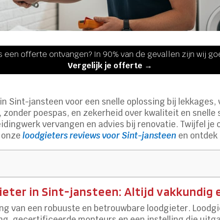
s een offerte ontvangen? In 90% van de gevallen zijn wij g
Vergelijk je offerte →
n Sint-jansteen voor een snelle oplossing bij lekkages,
 zonder poespas, en zekerheid over kwaliteit en snelle 
leidingwerk vervangen en advies bij renovatie. Twijfel j
n onze
loodgieters reviews voor Sint-jansteen
en ontdek 
eter in Sint-jansteen: Altijd vakkundig 
ang van een robuuste en betrouwbare loodgieter. Loodgi
g, gecertificeerde monteurs en een instelling die uitgaa