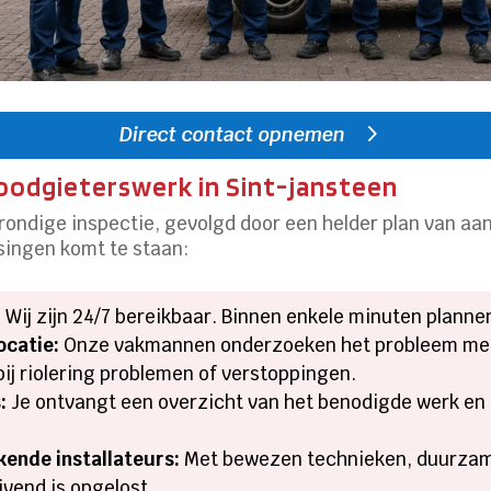
Direct contact opnemen
loodgieterswerk in Sint-jansteen
 grondige inspectie, gevolgd door een helder plan van a
ssingen komt te staan:
:
Wij zijn 24/7 bereikbaar. Binnen enkele minuten planne
ocatie:
Onze vakmannen onderzoeken het probleem met
ij riolering problemen of verstoppingen.
:
Je ontvangt een overzicht van het benodigde werk en
ende installateurs:
Met bewezen technieken, duurzame
jvend is opgelost.