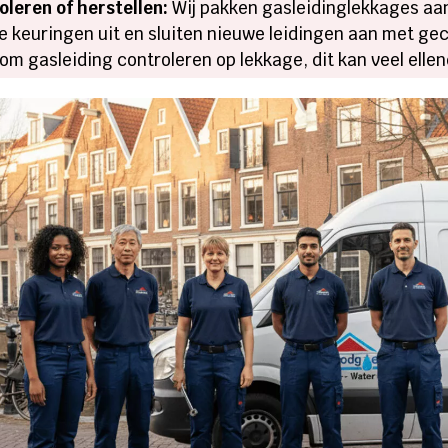
leren of herstellen:
Wij pakken gasleidinglekkages aa
ke keuringen uit en sluiten nieuwe leidingen aan met ge
om gasleiding controleren op lekkage, dit kan veel ell