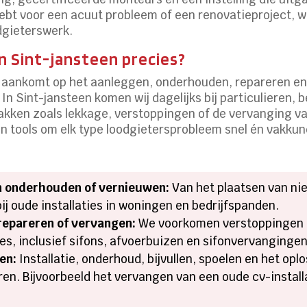
hebt voor een acuut probleem of een renovatieproject, w
odgieterswerk.
n Sint-jansteen precies?
et aankomt op het aanleggen, onderhouden, repareren en 
 Sint-jansteen komen wij dagelijks bij particulieren, b
akken zoals lekkage, verstoppingen of de vervanging va
 tools om elk type loodgietersprobleem snel én vakkund
n onderhouden of vernieuwen:
Van het plaatsen van nie
bij oude installaties in woningen en bedrijfspanden.
 repareren of vervangen:
We voorkomen verstoppingen e
es, inclusief sifons, afvoerbuizen en sifonvervanginge
en:
Installatie, onderhoud, bijvullen, spoelen en het opl
n. Bijvoorbeeld het vervangen van een oude cv-installa