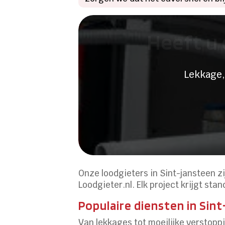
Heeft u 
Lekkage,
Onze loodgieters in Sint-jansteen z
Loodgieter.nl. Elk project krijgt st
Populaire diensten in Sin
Van lekkages tot moeilijke verstopp