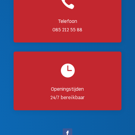

Telefoon
085 212 55 88

Openingstijden
24/7 bereikbaar