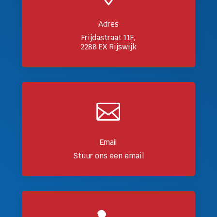
Adres
Frijdastraat 11F,
2288 EX Rijswijk

Email
Stuur ons een email