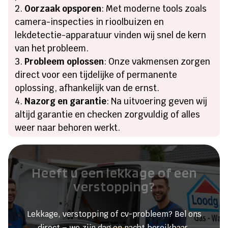
Oorzaak opsporen
: Met moderne tools zoals
camera-inspecties in rioolbuizen en
lekdetectie-apparatuur vinden wij snel de kern
van het probleem.
Probleem oplossen
: Onze vakmensen zorgen
direct voor een tijdelijke of permanente
oplossing, afhankelijk van de ernst.
Nazorg en garantie
: Na uitvoering geven wij
altijd garantie en checken zorgvuldig of alles
weer naar behoren werkt.
Heeft u een lekkage of een
verstopping?
Lekkage, verstopping of cv-probleem? Bel ons
direct – we zijn dag en nacht bereikbaar.