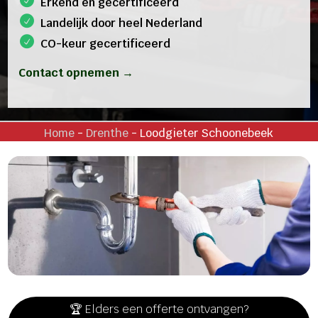
Erkend en gecertificeerd
Landelijk door heel Nederland
CO-keur gecertificeerd
Contact opnemen →
Home
-
Drenthe
-
Loodgieter Schoonebeek
🏆 Elders een offerte ontvangen?