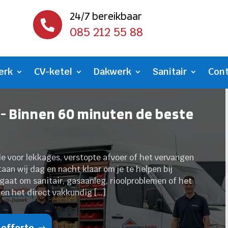
24/7 bereikbaar

085 212 55 88
erk
CV-ketel
Dakwerk
Sanitair
Con
- Binnen 60 minuten de beste
de voor lekkages, verstopte afvoer of het vervangen
taan wij dag en nacht klaar om je te helpen bij
gaat om sanitair, gasaanleg, rioolproblemen of het
sen het direct vakkundig […]
 offerte