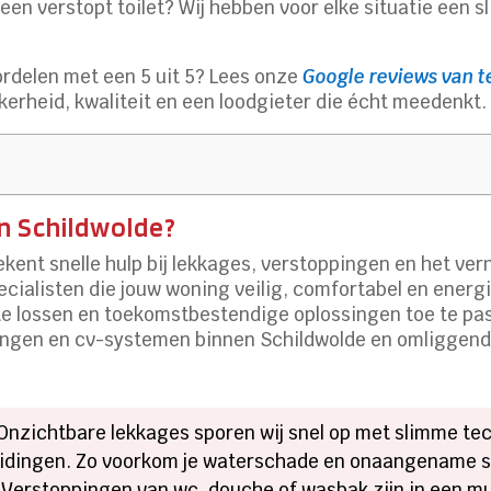
en verstopt toilet? Wij hebben voor elke situatie een s
delen met een 5 uit 5? Lees onze
Google reviews van t
kerheid, kwaliteit en een loodgieter die écht meedenkt.
n Schildwolde?
kent snelle hulp bij lekkages, verstoppingen en het ve
ecialisten die jouw woning veilig, comfortabel en energ
e lossen en toekomstbestendige oplossingen toe te pas
dingen en cv-systemen binnen Schildwolde en omliggend
 Onzichtbare lekkages sporen wij snel op met slimme tec
leidingen. Zo voorkom je waterschade en onaangename
: Verstoppingen van wc, douche of wasbak zijn in een mu