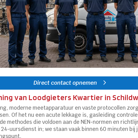
Direct contact opnemen
ing van Loodgieters Kwartier in Schild
ing, moderne meetapparatuur en vaste protocollen zorg
en. Of het nu een acute lekkage is, gasleiding controle 
nde methodes die voldoen aan de NEN-normen en richtli
 24-uursdienst in; we staan vaak binnen 60 minuten bij j
angspunt.