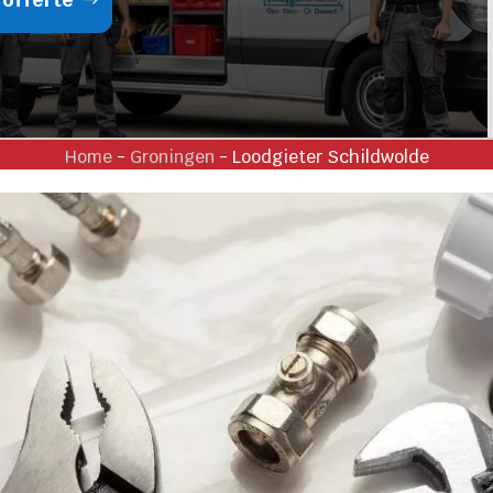
Home
-
Groningen
-
Loodgieter Schildwolde