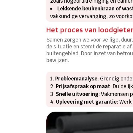
zoals hogedrukreiniging en camer
Lekkende keukenkraan of was
vakkundige vervanging, zo voorko
Het proces van loodgieter
Samen zorgen we voor veilige, duur
de situatie en stemt de reparatie af
buitengebied. Door inzet van betrou
bewijzen.
Probleemanalyse
: Grondig onde
Prijsafspraak op maat
: Duideli
Snelle uitvoering
: Vakmensen p
Oplevering met garantie
: Werk
Heeft u 