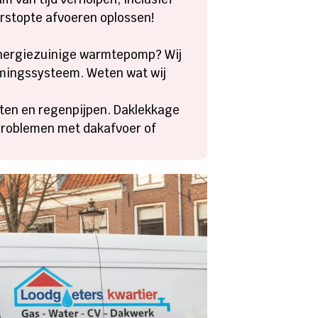
erstopte afvoeren oplossen!
 energiezuinige warmtepomp? Wij
rmingssysteem. Weten wat wij
oten en regenpijpen. Daklekkage
problemen met dakafvoer of