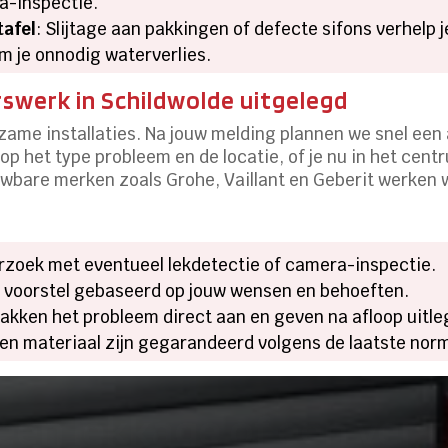
a-inspectie.
tafel
: Slijtage aan pakkingen of defecte sifons verhelp j
m je onnodig waterverlies.
swerk in Schildwolde uitgelegd
zame installaties. Na jouw melding plannen we snel ee
 op het type probleem en de locatie, of je nu in het cent
wbare merken zoals Grohe, Vaillant en Geberit werken wi
rzoek met eventueel lekdetectie of camera-inspectie.
jk voorstel gebaseerd op jouw wensen en behoeften.
akken het probleem direct aan en geven na afloop uitle
 en materiaal zijn gegarandeerd volgens de laatste nor
een lekkage of een ver