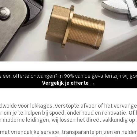
s een offerte ontvangen? In 90% van de gevallen zijn wij g
Vergelijk je offerte →
ldwolde voor lekkages, verstopte afvoer of het vervangen
r om je te helpen bij spoed, onderhoud en renovatie. Of
n moderne leidingen, wij lossen het direct vakkundig op.
 met vriendelijke service, transparante prijzen en hel