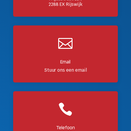
2288 EX Rijswijk

Email
Stuur ons een email

Telefoon