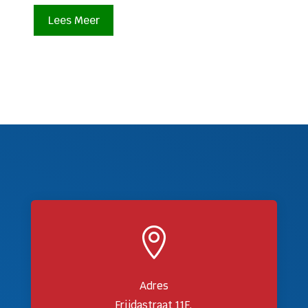
Lees Meer

Adres
Frijdastraat 11F,