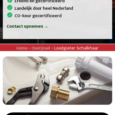
Erkend en gecertificeerd
Landelijk door heel Nederland
CO-keur gecertificeerd
Contact opnemen →
Home
-
Overijssel
-
Loodgieter Schalkhaar