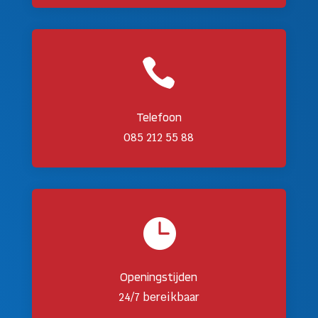

Telefoon
085 212 55 88

Openingstijden
24/7 bereikbaar