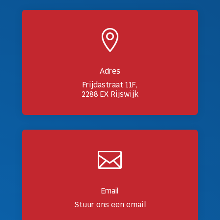

Adres
Frijdastraat 11F,
2288 EX Rijswijk

Email
Stuur ons een email