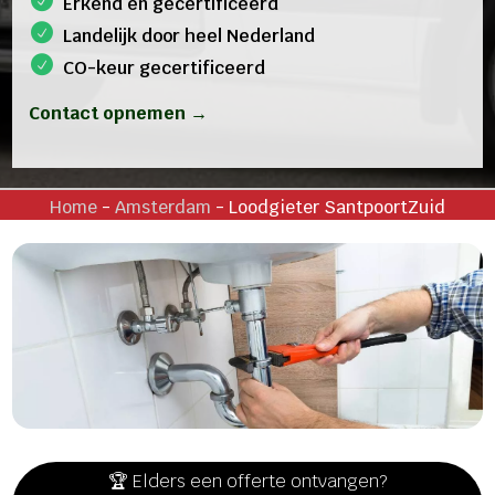
Erkend en gecertificeerd
Landelijk door heel Nederland
CO-keur gecertificeerd
Contact opnemen →
Home
-
Amsterdam
-
Loodgieter SantpoortZuid
🏆 Elders een offerte ontvangen?