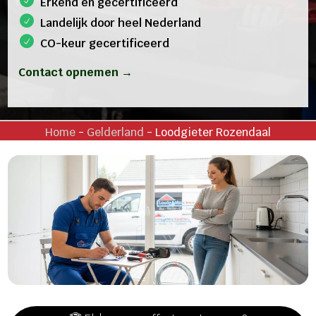
Erkend en gecertificeerd
Landelijk door heel Nederland
CO-keur gecertificeerd
Contact opnemen →
Home
-
Gelderland
-
Loodgieter Rozendaal