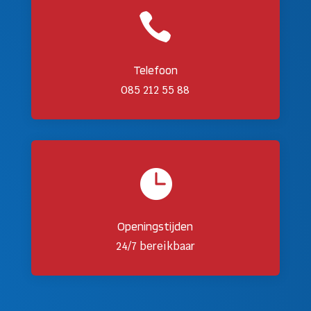

Telefoon
085 212 55 88

Openingstijden
24/7 bereikbaar