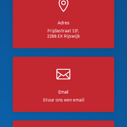

Adres
Frijdastraat 11F,
2288 EX Rijswijk

Email
Stuur ons een email