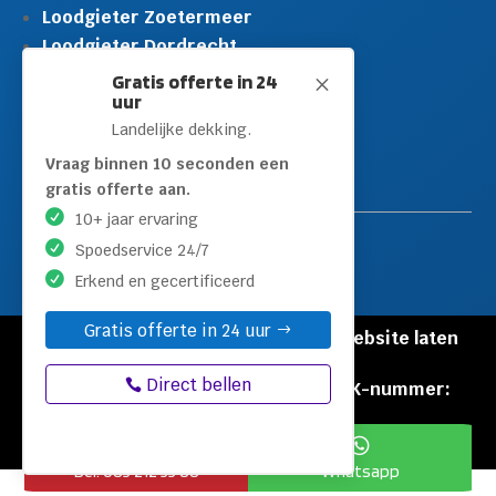
Loodgieter Zoetermeer
Loodgieter Dordrecht
Loodgieter Rijswijk
Gratis offerte in 24
M
uur
Loodgieter Schiedam
Landelijke dekking.
Loodgieter Leidschendam
Loodgieter Hilversum
Vraag binnen 10 seconden een
gratis offerte aan.
10+ jaar ervaring
Spoedservice 24/7
Erkend en gecertificeerd
Gratis offerte in 24 uur
© Copyright Loodgieters Kwartier |
Website laten
maken door Flexamedia
Direct bellen
Privacyverklaring
|
Disclaimer
|
KVK-nummer:
60471840


Bel: 085 212 55 88
Whatsapp