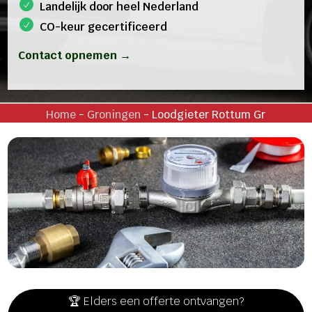
Landelijk door heel Nederland
CO-keur gecertificeerd
Contact opnemen →
Home
-
Groningen
-
Loodgieter Rottum Gr
🏆 Elders een offerte ontvangen?