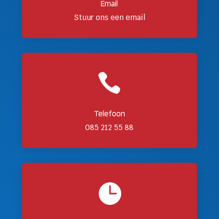
Email
Stuur ons een email

Telefoon
085 212 55 88
