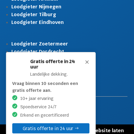
Loodgieter Nijmegen
Loodgieter Tilburg
Loodgieter Eindhoven
Loodgieter Zoetermeer
Loodgieter Dordrecht
Loodgieter Rijswijk
Gratis offerte in 24
M
uur
Loodgieter Schiedam
Landelijke dekking.
Loodgieter Leidschendam
Loodgieter Hilversum
Vraag binnen 10 seconden een
gratis offerte aan.
10+ jaar ervaring
Spoedservice 24/7
Erkend en gecertificeerd
Gratis offerte in 24 uur
© Copyright Loodgieters Kwartier |
Website laten