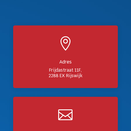

Adres
Frijdastraat 11F,
2288 EX Rijswijk
