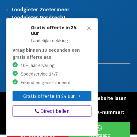
Loodgieter Zoetermeer
Loodgieter Dordrecht
Loodgieter Rijswijk
Gratis offerte in 24
M
uur
Loodgieter Schiedam
Landelijke dekking.
Loodgieter Leidschendam
Loodgieter Hilversum
Vraag binnen 10 seconden een
gratis offerte aan.
10+ jaar ervaring
Spoedservice 24/7
Erkend en gecertificeerd
Gratis offerte in 24 uur
© Copyright Loodgieters Kwartier |
Website laten
maken door Flexamedia
Direct bellen
Privacyverklaring
|
Disclaimer
|
KVK-nummer:
60471840


Bel: 085 212 55 88
Whatsapp