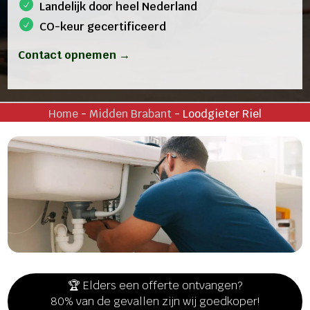
Landelijk door heel Nederland
CO-keur gecertificeerd
Contact opnemen →
Home
-
Midden Brabant
-
Loodgieter Riel
🏆 Elders een offerte ontvangen?
80% van de gevallen zijn wij goedkoper!