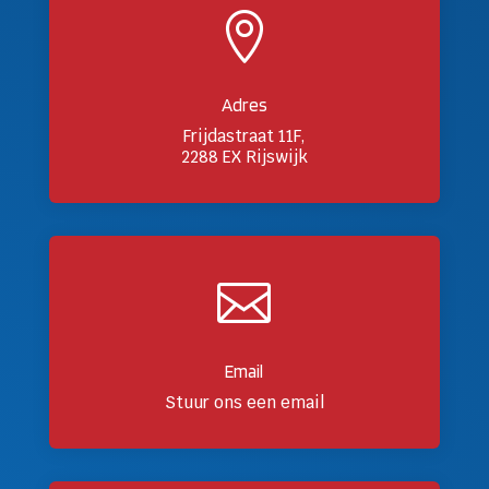

Adres
Frijdastraat 11F,
2288 EX Rijswijk

Email
Stuur ons een email