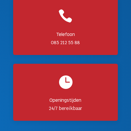

Telefoon
085 212 55 88

Openingstijden
24/7 bereikbaar