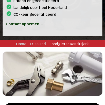
Erkend en gecertificeerd
Landelijk door heel Nederland
CO-keur gecertificeerd
Contact opnemen →
Home
-
Friesland
-
Loodgieter Readtsjerk