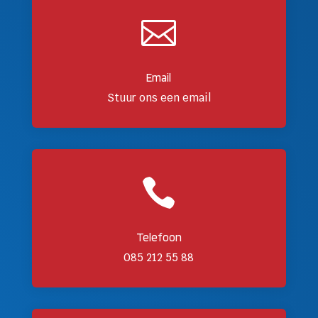

Email
Stuur ons een email

Telefoon
085 212 55 88