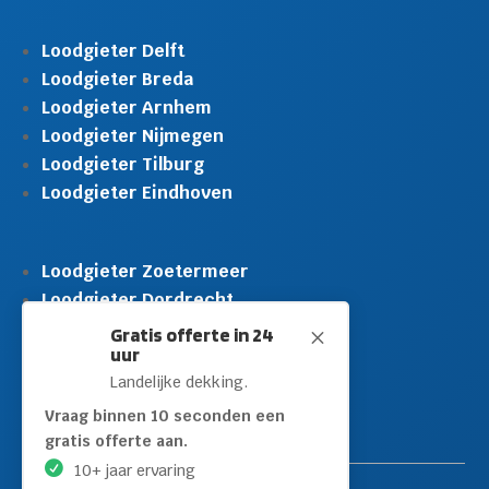
Loodgieter Delft
Loodgieter Breda
Loodgieter Arnhem
Loodgieter Nijmegen
Loodgieter Tilburg
Loodgieter Eindhoven
Loodgieter Zoetermeer
Loodgieter Dordrecht
Loodgieter Rijswijk
Gratis offerte in 24
M
uur
Loodgieter Schiedam
Landelijke dekking.
Loodgieter Leidschendam
Loodgieter Hilversum
Vraag binnen 10 seconden een
gratis offerte aan.
10+ jaar ervaring