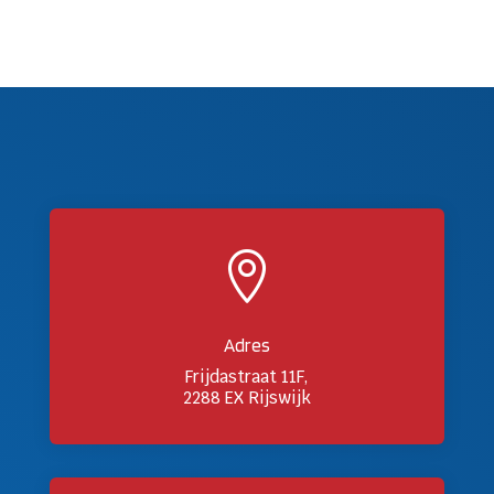

Adres
Frijdastraat 11F,
2288 EX Rijswijk