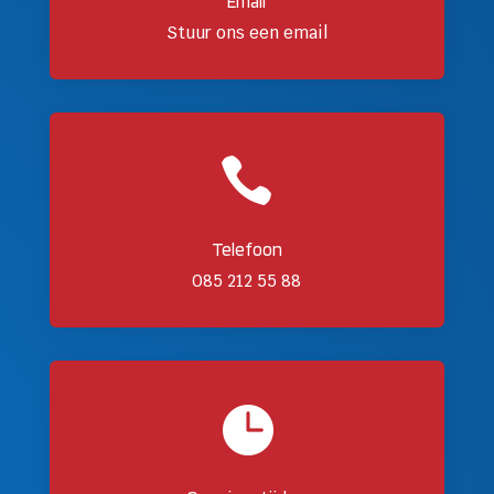
Email
Stuur ons een email

Telefoon
085 212 55 88
