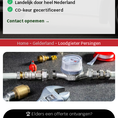
Landelijk door heel Nederland
CO-keur gecertificeerd
Contact opnemen →
Home
-
Gelderland
-
Loodgieter Persingen
🏆 Elders een offerte ontvangen?