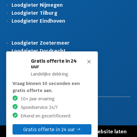
Loodgieter Nijmegen
Loodgieter Tilburg
Loodgieter Eindhoven
Loodgieter Zoetermeer
Loodgieter Dordrecht
Loodgieter Rijswijk
Gratis offerte in 24
M
uur
Loodgieter Schiedam
Landelijke dekking.
Loodgieter Leidschendam
Loodgieter Hilversum
Vraag binnen 10 seconden een
gratis offerte aan.
10+ jaar ervaring
Spoedservice 24/7
Erkend en gecertificeerd
Gratis offerte in 24 uur
© Copyright Loodgieters Kwartier |
Website laten