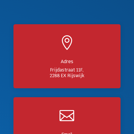

Adres
Frijdastraat 11F,
2288 EX Rijswijk
