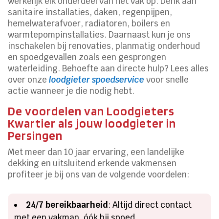
werkelijk elk onderdeel van het vak op. Denk aan
sanitaire installaties, daken, regenpijpen,
hemelwaterafvoer, radiatoren, boilers en
warmtepompinstallaties. Daarnaast kun je ons
inschakelen bij renovaties, planmatig onderhoud
en spoedgevallen zoals een gesprongen
waterleiding. Behoefte aan directe hulp? Lees alles
over onze
loodgieter spoedservice
voor snelle
actie wanneer je die nodig hebt.
De voordelen van Loodgieters
Kwartier als jouw loodgieter in
Persingen
Met meer dan 10 jaar ervaring, een landelijke
dekking en uitsluitend erkende vakmensen
profiteer je bij ons van de volgende voordelen:
24/7 bereikbaarheid
: Altijd direct contact
met een vakman, óók bij spoed