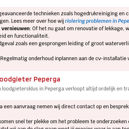
 geavanceerde technieken zoals hogedrukreiniging en 
gen. Lees meer over hoe wij
riolering problemen in Pe
n vernieuwen
: Of het nu gaat om renovatie of lekkage, 
id en functionaliteit.
odgeval zoals een gesprongen leiding of groot waterverli
: Regelmatig onderhoud inplannen aan de cv-installatie
 loodgieter Peperga
oodgietersklus in Peperga verloopt altijd ordelijk en t
Na een aanvraag nemen wij direct contact op en bespreke
 komen snel ter plekke om het probleem te onderzoeken e
rdat wij aan de slag gaan weet jij precies waar je aan t