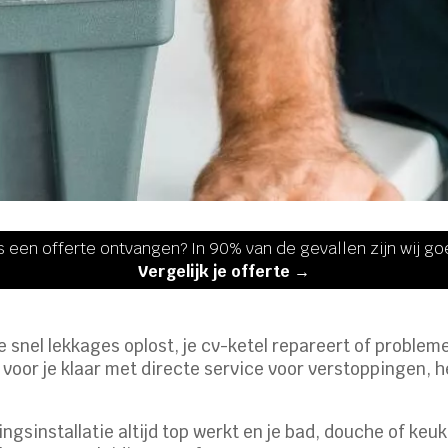
s een offerte ontvangen? In 90% van de gevallen zijn wij g
Vergelijk je offerte →
 snel lekkages oplost, je cv-ketel repareert of problemen 
d voor je klaar met directe service voor verstoppingen,
ngsinstallatie altijd top werkt en je bad, douche of ke