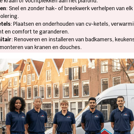
e kraan of vochtplekken aan het plafond.
pen
: Snel en zonder hak- of breekwerk verhelpen van elk
olering.
etels
: Plaatsen en onderhouden van cv-ketels, verwarmin
t en comfort te garanderen.
itair
: Renoveren en installeren van badkamers, keukens 
 monteren van kranen en douches.