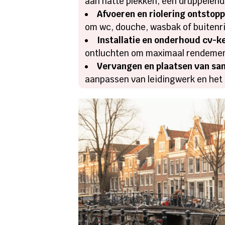
aan natte plekken, een druppelend
Afvoeren en riolering ontstop
om wc, douche, wasbak of buitenri
Installatie en onderhoud cv-k
ontluchten om maximaal rendemen
Vervangen en plaatsen van san
aanpassen van leidingwerk en het