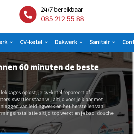
24/7 bereikbaar

085 212 55 88
erk
CV-ketel
Dakwerk
Sanitair
Con
innen 60 minuten de beste
 lekkages oplost, je cv-ketel repareert of
eters Kwartier staan wij altijd voor je klaar met
anleggen van leidingwerk en het herstellen van
rmingsinstallatie altijd top werkt en je bad, douche