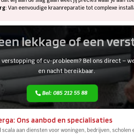
org
: Van eenvoudige kraanreparatie tot complexe install
een lekkage of een ver
 verstopping of cv-probleem? Bel ons direct – we
en nacht bereikbaar.
Bel: 085 212 55 88
rga: Ons aanbod en specialisaties
d scala aan diensten voor woningen, bedrijven, scholen 