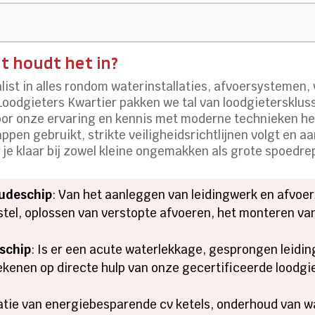
t houdt het in?
list in alles rondom waterinstallaties, afvoersysteme
 Loodgieters Kwartier pakken we tal van loodgietersklus
or onze ervaring en kennis met moderne technieken heb 
en gebruikt, strikte veiligheidsrichtlijnen volgt en a
 je klaar bij zowel kleine ongemakken als grote spoedre
udeschip
: Van het aanleggen van leidingwerk en afvoerb
stel, oplossen van verstopte afvoeren, het monteren v
schip
: Is er een acute waterlekkage, gesprongen leiding
kenen op directe hulp van onze gecertificeerde loodgie
llatie van energiebesparende cv ketels, onderhoud va