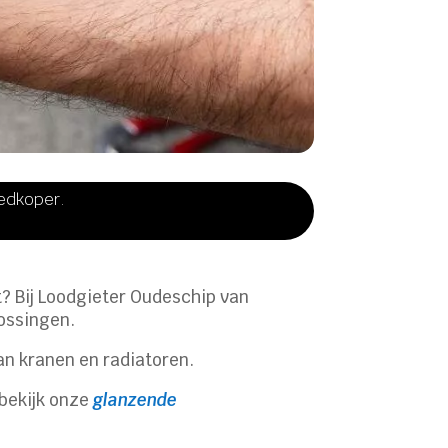
oedkoper.
t? Bij Loodgieter Oudeschip van
lossingen.
van kranen en radiatoren.
bekijk onze
glanzende