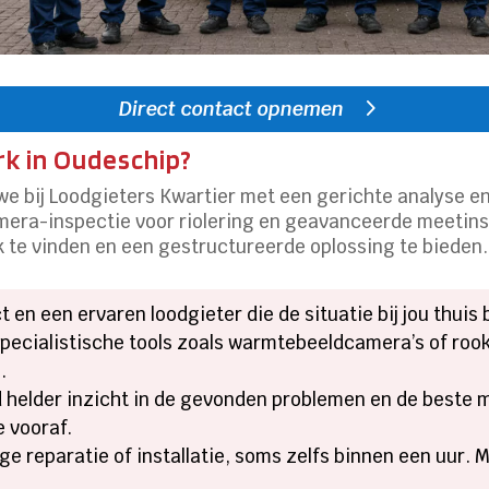
Direct contact opnemen
k in Oudeschip?
 we bij Loodgieters Kwartier met een gerichte analyse 
amera-inspectie voor riolering en geavanceerde meetins
ak te vinden en een gestructureerde oplossing te bieden.
t en een ervaren loodgieter die de situatie bij jou thuis
 specialistische tools zoals warmtebeeldcamera’s of ro
.
tijd helder inzicht in de gevonden problemen en de beste 
e vooraf.
ge reparatie of installatie, soms zelfs binnen een uur. 