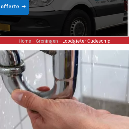
 offerte
Home
-
Groningen
-
Loodgieter Oudeschip