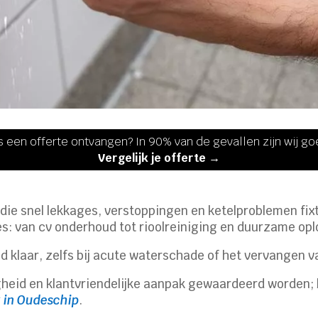
s een offerte ontvangen? In 90% van de gevallen zijn wij g
Vergelijk je offerte →
 die snel lekkages, verstoppingen en ketelproblemen fix
les: van cv onderhoud tot rioolreiniging en duurzame op
jd klaar, zelfs bij acute waterschade of het vervangen 
heid en klantvriendelijke aanpak gewaardeerd worden; 
 in Oudeschip
.