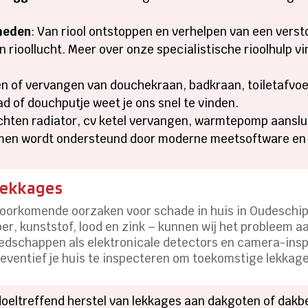
heden
: Van riool ontstoppen en verhelpen van een vers
rioollucht. Meer over onze specialistische rioolhulp vin
n of vervangen van douchekraan, badkraan, toiletafvoer
ad of douchputje weet je ons snel te vinden.
uchten radiator, cv ketel vervangen, warmtepomp aanslui
men wordt ondersteund door moderne meetsoftware en l
lekkages
voorkomende oorzaken voor schade in huis in Oudeschip
per, kunststof, lood en zink – kunnen wij het probleem 
eedschappen als elektronicale detectors en camera-ins
eventief je huis te inspecteren om toekomstige lekkage
 doeltreffend herstel van lekkages aan dakgoten of dak