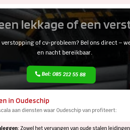
een lekkage of een ver
 verstopping of cv-probleem? Bel ons direct – we
en nacht bereikbaar.
Bel: 085 212 55 88
en in Oudeschip
ala aan diensten waar Oudeschip van profiteert:
nleggen
: Zowel het vervangen van oude stalen leidingen