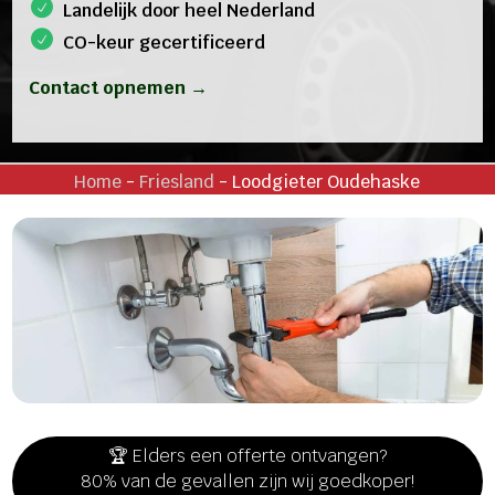
Landelijk door heel Nederland
CO-keur gecertificeerd
Contact opnemen →
Home
-
Friesland
-
Loodgieter Oudehaske
🏆 Elders een offerte ontvangen?
80% van de gevallen zijn wij goedkoper!