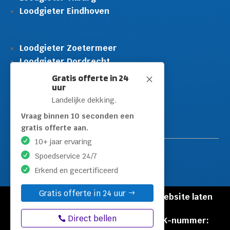
Loodgieter Eindhoven
Loodgieter Zoetermeer
Loodgieter Dordrecht
Loodgieter Rijswijk
Gratis offerte in 24
M
uur
Loodgieter Schiedam
Landelijke dekking.
Loodgieter Leidschendam
Loodgieter Hilversum
Vraag binnen 10 seconden een
gratis offerte aan.
10+ jaar ervaring
Spoedservice 24/7
Erkend en gecertificeerd
Gratis offerte in 24 uur
© Copyright Loodgieters Kwartier |
Website laten
maken door Flexamedia
Direct bellen
Privacyverklaring
|
Disclaimer
|
KVK-nummer: