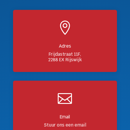

Adres
Frijdastraat 11F,
2288 EX Rijswijk

Email
Stuur ons een email