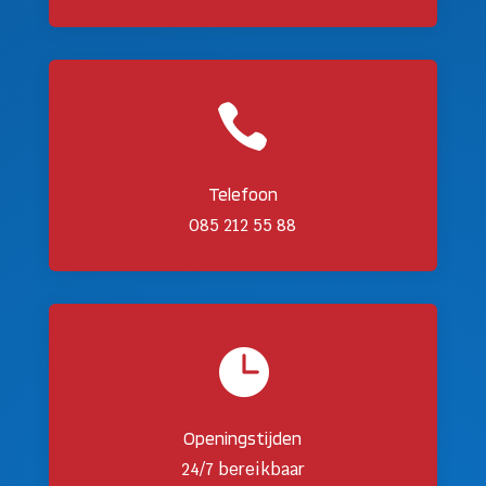

Telefoon
085 212 55 88

Openingstijden
24/7 bereikbaar