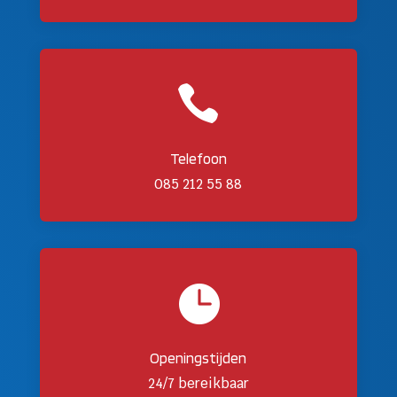

Telefoon
085 212 55 88

Openingstijden
24/7 bereikbaar