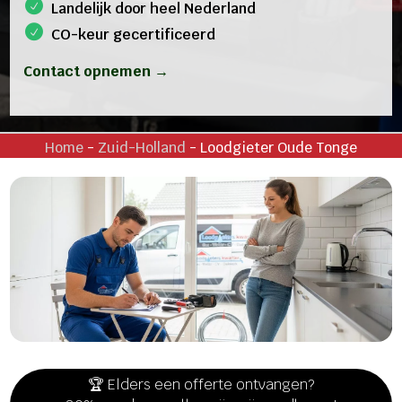
Landelijk door heel Nederland
CO-keur gecertificeerd
Contact opnemen →
Home
-
Zuid-Holland
-
Loodgieter Oude Tonge
🏆 Elders een offerte ontvangen?