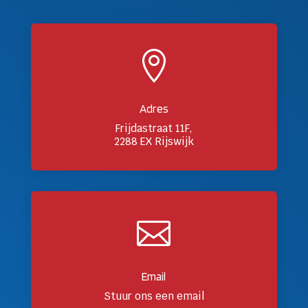

Adres
Frijdastraat 11F,
2288 EX Rijswijk

Email
Stuur ons een email