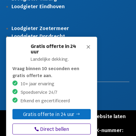
Loodgieter Eindhoven
Loodgieter Zoetermeer
Loodgieter Dordrecht
Loodgieter Rijswijk
Gratis offerte in 24
M
uur
Loodgieter Schiedam
Landelijke dekking.
Loodgieter Leidschendam
Loodgieter Hilversum
Vraag binnen 10 seconden een
gratis offerte aan.
10+ jaar ervaring
Spoedservice 24/7
Erkend en gecertificeerd
Gratis offerte in 24 uur
© Copyright Loodgieters Kwartier |
Website laten
maken door Flexamedia
Direct bellen
Privacyverklaring
|
Disclaimer
|
KVK-nummer: