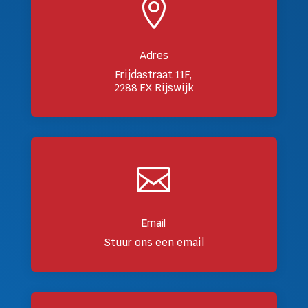

Adres
Frijdastraat 11F,
2288 EX Rijswijk

Email
Stuur ons een email