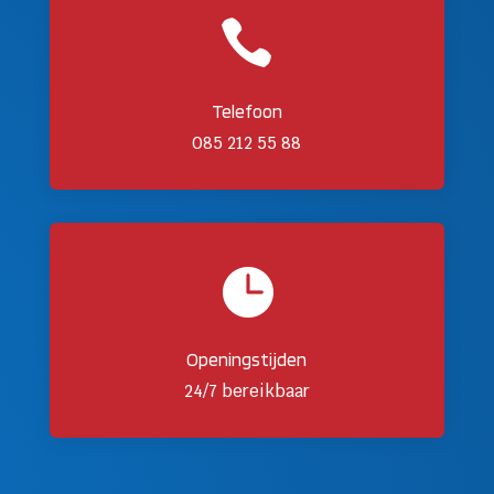

Telefoon
085 212 55 88

Openingstijden
24/7 bereikbaar