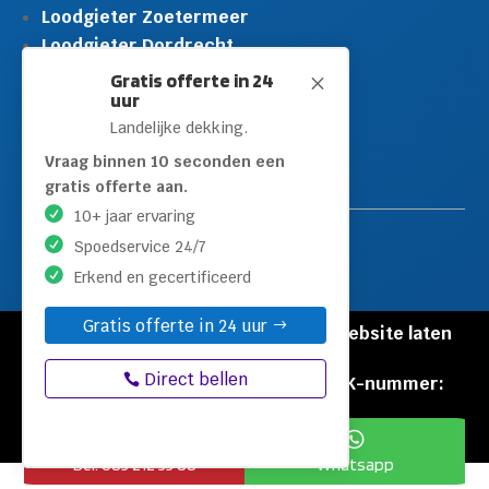
Loodgieter Zoetermeer
Loodgieter Dordrecht
Loodgieter Rijswijk
Gratis offerte in 24
M
uur
Loodgieter Schiedam
Landelijke dekking.
Loodgieter Leidschendam
Loodgieter Hilversum
Vraag binnen 10 seconden een
gratis offerte aan.
10+ jaar ervaring
Spoedservice 24/7
Erkend en gecertificeerd
Gratis offerte in 24 uur
© Copyright Loodgieters Kwartier |
Website laten
maken door Flexamedia
Direct bellen
Privacyverklaring
|
Disclaimer
|
KVK-nummer:
60471840


Bel: 085 212 55 88
Whatsapp