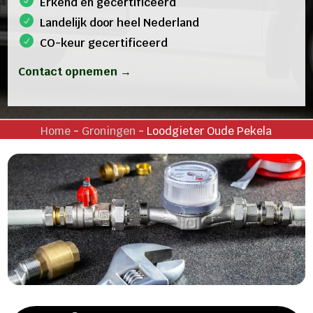
Erkend en gecertificeerd
Landelijk door heel Nederland
CO-keur gecertificeerd
Contact opnemen →
Home
-
Groningen
-
Loodgieter Oude Pekela