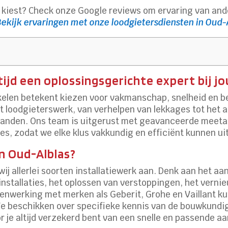
n kiest? Check onze Google reviews om ervaring van an
Bekijk ervaringen met onze loodgietersdiensten in Oud-
ijd een oplossingsgerichte expert bij jo
akelen betekent kiezen voor vakmanschap, snelheid en b
 het loodgieterswerk, van verhelpen van lekkages tot he
fspanden. Ons team is uitgerust met geavanceerde meeta
es, zodat we elke klus vakkundig en efficiënt kunnen ui
n Oud-Alblas?
 wij allerlei soorten installatiewerk aan. Denk aan het 
installaties, het oplossen van verstoppingen, het vernie
nwerking met merken als Geberit, Grohe en Vaillant k
We beschikken over specifieke kennis van de bouwkundig
je altijd verzekerd bent van een snelle en passende a