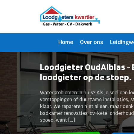
Home
Over ons
Leidingw
Loodgieter OudAlblas -
loodgieter op de stoep.
Waterproblemen in huis? Als je snel een l
verstoppingen of duurzame installaties, st
klaar. We repareren niet alleen, maar den
badkamer renovaties, cv-ketel onderhoud 
spoed, want […]