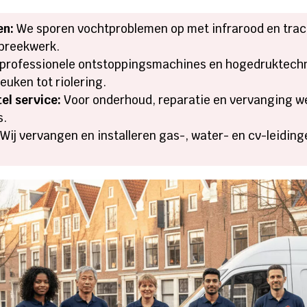
en:
We sporen vochtproblemen op met infrarood en tra
 breekwerk.
professionele ontstoppingsmachines en hogedruktechni
euken tot riolering.
el service:
Voor onderhoud, reparatie en vervanging we
s.
Wij vervangen en installeren gas-, water- en cv-leidi