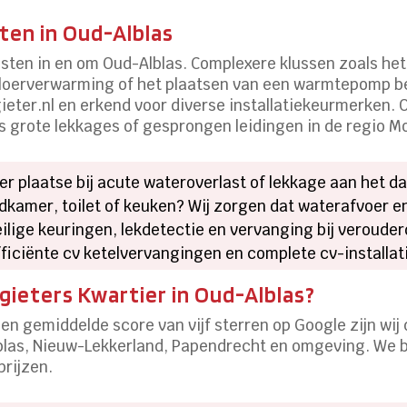
ten in Oud-Alblas
nsten in en om Oud-Alblas. Complexere klussen zoals he
 vloerverwarming of het plaatsen van een warmtepomp be
gieter.nl en erkend voor diverse installatiekeurmerken. 
s grote lekkages of gesprongen leidingen in de regio M
er plaatse bij acute wateroverlast of lekkage aan het da
kamer, toilet of keuken? Wij zorgen dat waterafvoer en
ilige keuringen, lekdetectie en vervanging bij veroude
ficiënte cv ketelvervangingen en complete cv-installat
ieters Kwartier in Oud-Alblas?
en gemiddelde score van vijf sterren op Google zijn wij
lblas, Nieuw-Lekkerland, Papendrecht en omgeving. We bi
prijzen.