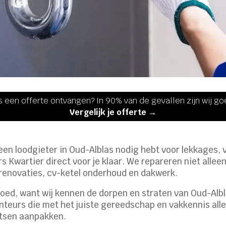
s een offerte ontvangen? In 90% van de gevallen zijn wij g
Vergelijk je offerte →
 een loodgieter in Oud-Alblas nodig hebt voor lekkages
ers Kwartier direct voor je klaar. We repareren niet all
renovaties, cv-ketel onderhoud en dakwerk.
poed, want wij kennen de dorpen en straten van Oud-Albla
urs die met het juiste gereedschap en vakkennis alle 
atsen aanpakken.