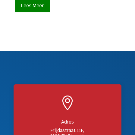
Lees Meer

Adres
Frijdastraat 11F,