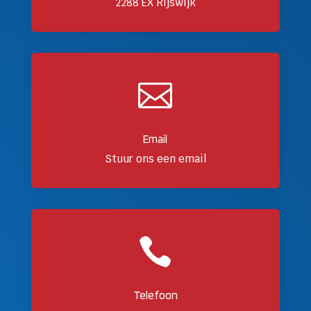
2288 EX Rijswijk

Email
Stuur ons een email

Telefoon