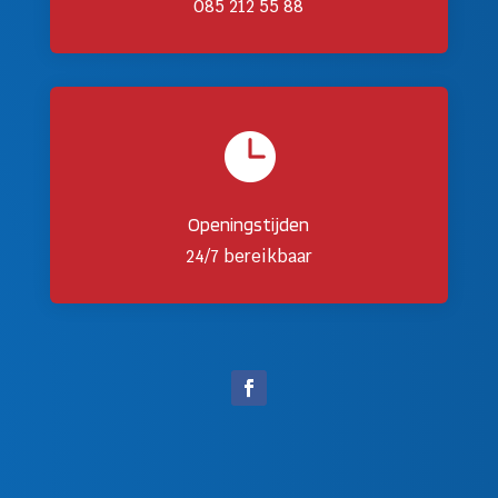
085 212 55 88

Openingstijden
24/7 bereikbaar