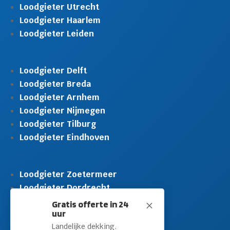
Loodgieter Utrecht
Loodgieter Haarlem
Loodgieter Leiden
Loodgieter Delft
Loodgieter Breda
Loodgieter Arnhem
Loodgieter Nijmegen
Loodgieter Tilburg
Loodgieter Eindhoven
Loodgieter Zoetermeer
Loodgieter Dordrecht
Loodgieter Rijswijk
Gratis offerte in 24
M
uur
Loodgieter Schiedam
Landelijke dekking.
Loodgieter Leidschendam