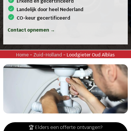
Erkend en gecertificeerd
Landelijk door heel Nederland
CO-keur gecertificeerd
Contact opnemen →
Home
-
Zuid-Holland
-
Loodgieter Oud Alblas
🏆 Elders een offerte ontvangen?