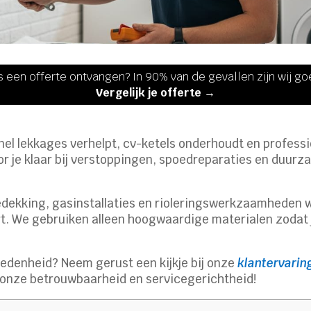
s een offerte ontvangen? In 90% van de gevallen zijn wij g
Vergelijk je offerte →
snel lekkages verhelpt, cv-ketels onderhoudt en professio
oor je klaar bij verstoppingen, spoedreparaties en duu
dekking, gasinstallaties en rioleringswerkzaamheden wee
. We gebruiken alleen hoogwaardige materialen zodat 
redenheid? Neem gerust een kijkje bij onze
klantervarin
m onze betrouwbaarheid en servicegerichtheid!