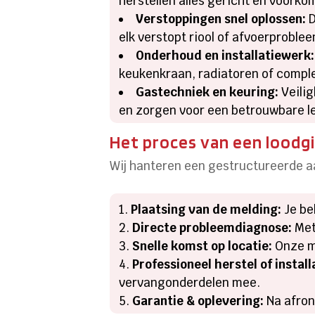
herstellen alles gericht en voork
Verstoppingen snel oplossen:
D
elk verstopt riool of afvoerproble
Onderhoud en installatiewerk:
keukenkraan, radiatoren of compl
Gastechniek en keuring:
Veilig
en zorgen voor een betrouwbare 
Het proces van een loodgi
Wij hanteren een gestructureerde aa
Plaatsing van de melding:
Je be
Directe probleemdiagnose:
Met
Snelle komst op locatie:
Onze mo
Professioneel herstel of install
vervangonderdelen mee.
Garantie & oplevering:
Na afron