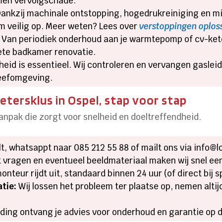
omen vervolgschade.
ankzij machinale ontstopping, hogedrukreiniging en mil
em veilig op. Meer weten? Lees over
verstoppingen oplos
Van periodiek onderhoud aan je warmtepomp of cv-kete
ete badkamer renovatie.
heid is essentieel. Wij controleren en vervangen gasle
leefomgeving.
etersklus in Ospel, stap voor stap
npak die zorgt voor snelheid en doeltreffendheid.
lt, whatsappt naar 085 212 55 88 of mailt ons via info@l
 vragen en eventueel beeldmateriaal maken wij snel een
nteur rijdt uit, standaard binnen 24 uur (of direct bij s
atie:
Wij lossen het probleem ter plaatse op, nemen alt
ding ontvang je advies voor onderhoud en garantie op 