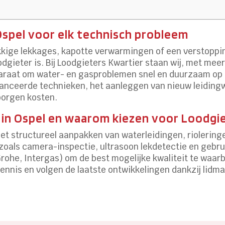
spel voor elk technisch probleem
kkige lekkages, kapotte verwarmingen of een verstoppin
odgieter is. Bij Loodgieters Kwartier staan wij, met meer
 paraat om water- en gasproblemen snel en duurzaam op 
nceerde technieken, het aanleggen van nieuw leidingwe
borgen kosten.
 in Ospel en waarom kiezen voor Loodgi
 het structureel aanpakken van waterleidingen, rioleri
oals camera-inspectie, ultrasoon lekdetectie en gebr
rohe, Intergas) om de best mogelijke kwaliteit te waa
nnis en volgen de laatste ontwikkelingen dankzij lidma