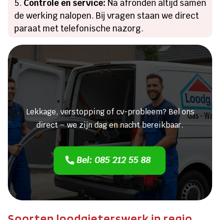
Controle en service:
Na afronden altijd samen
de werking nalopen. Bij vragen staan we direct
paraat met telefonische nazorg.
Heeft u een lekkage of een
verstopping?
Lekkage, verstopping of cv-probleem? Bel ons
direct – we zijn dag en nacht bereikbaar.
Bel: 085 212 55 88
Soorten loodgieterswerk in regio