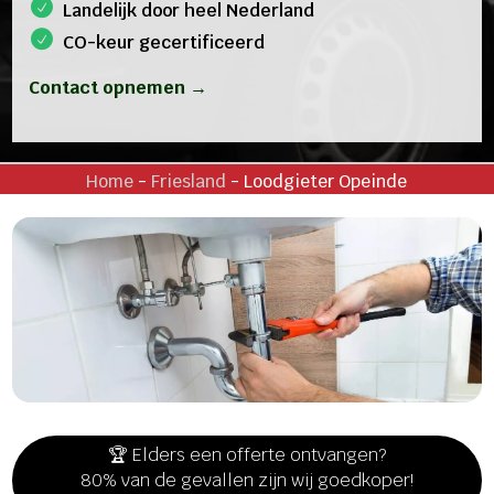
Landelijk door heel Nederland
CO-keur gecertificeerd
Contact opnemen →
Home
-
Friesland
-
Loodgieter Opeinde
🏆 Elders een offerte ontvangen?
80% van de gevallen zijn wij goedkoper!