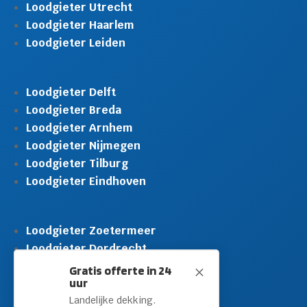
Loodgieter Utrecht
Loodgieter Haarlem
Loodgieter Leiden
Loodgieter Delft
Loodgieter Breda
Loodgieter Arnhem
Loodgieter Nijmegen
Loodgieter Tilburg
Loodgieter Eindhoven
Loodgieter Zoetermeer
Loodgieter Dordrecht
Loodgieter Rijswijk
Gratis offerte in 24
M
uur
Loodgieter Schiedam
Landelijke dekking.
Loodgieter Leidschendam