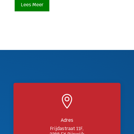
Lees Meer

Adres
Frijdastraat 11F,