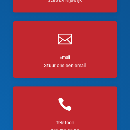
2288 EX Rijswijk

Email
Stuur ons een email

Telefoon