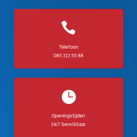

Telefoon
085 212 55 88

Openingstijden
24/7 bereikbaar