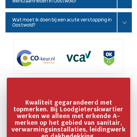
werkzaamheden in Oostwold?
Wat moet ik doen bij een acute verstopping in
Oostwold?
Kwaliteit gegarandeerd met
topmerken. Bij Loodgieterskwartier
werken we alleen met erkende A-
merken op het gebied van sanitair,
verwarmingsinstallaties, leidingwerk
en dakbedekking.