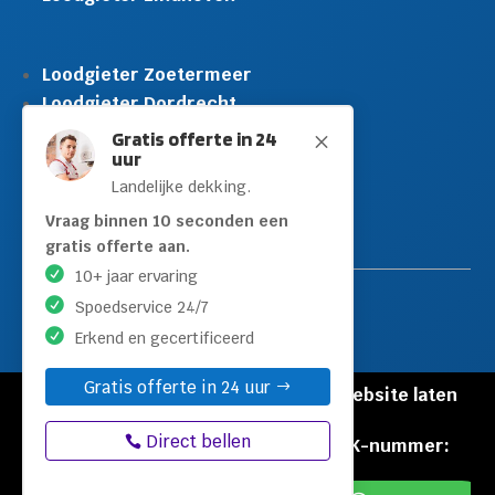
Loodgieter Zoetermeer
Loodgieter Dordrecht
Loodgieter Rijswijk
Gratis offerte in 24
M
uur
Loodgieter Schiedam
Landelijke dekking.
Loodgieter Leidschendam
Loodgieter Hilversum
Vraag binnen 10 seconden een
gratis offerte aan.
10+ jaar ervaring
Spoedservice 24/7
Erkend en gecertificeerd
Gratis offerte in 24 uur
© Copyright Loodgieters Kwartier |
Website laten
maken door Flexamedia
Direct bellen
Privacyverklaring
|
Disclaimer
|
KVK-nummer:
60471840