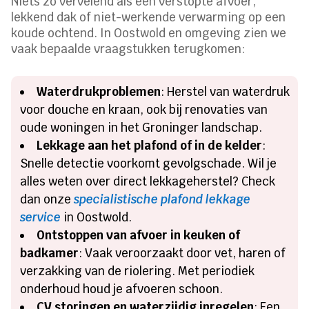
Niets zo vervelend als een verstopte afvoer,
lekkend dak of niet-werkende verwarming op een
koude ochtend. In Oostwold en omgeving zien we
vaak bepaalde vraagstukken terugkomen:
Waterdrukproblemen
: Herstel van waterdruk
voor douche en kraan, ook bij renovaties van
oude woningen in het Groninger landschap.
Lekkage aan het plafond of in de kelder
:
Snelle detectie voorkomt gevolgschade. Wil je
alles weten over direct lekkageherstel? Check
dan onze
specialistische plafond lekkage
service
in Oostwold.
Ontstoppen van afvoer in keuken of
badkamer
: Vaak veroorzaakt door vet, haren of
verzakking van de riolering. Met periodiek
onderhoud houd je afvoeren schoon.
CV storingen en waterzijdig inregelen
: Een