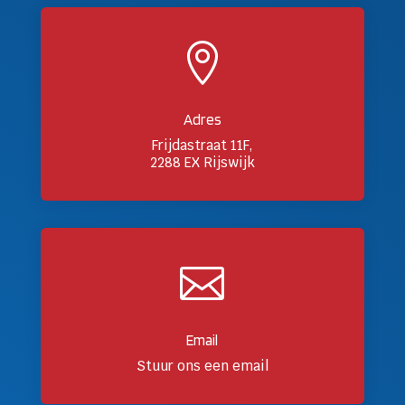

Adres
Frijdastraat 11F,
2288 EX Rijswijk

Email
Stuur ons een email