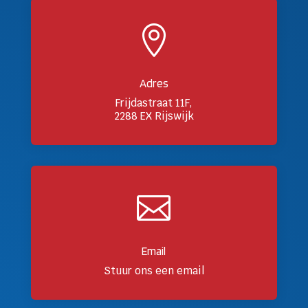

Adres
Frijdastraat 11F,
2288 EX Rijswijk

Email
Stuur ons een email