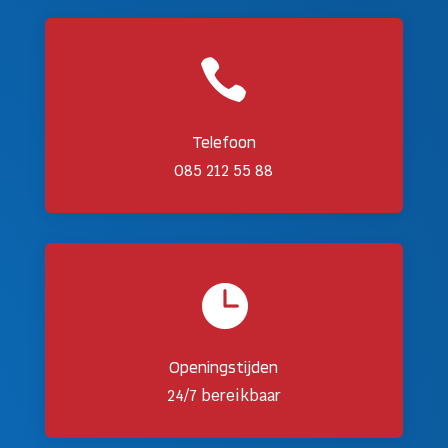

Telefoon
085 212 55 88

Openingstijden
24/7 bereikbaar