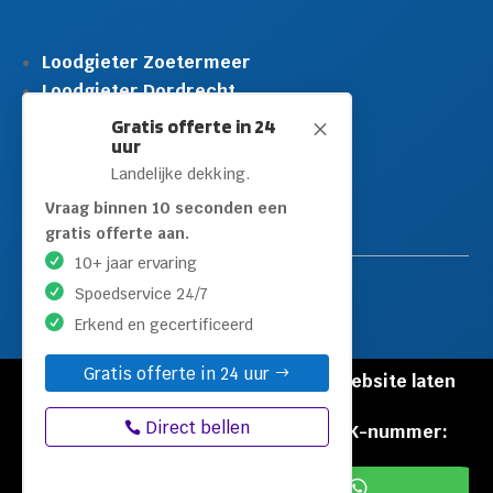
Loodgieter Zoetermeer
Loodgieter Dordrecht
Loodgieter Rijswijk
Gratis offerte in 24
M
uur
Loodgieter Schiedam
Landelijke dekking.
Loodgieter Leidschendam
Loodgieter Hilversum
Vraag binnen 10 seconden een
gratis offerte aan.
10+ jaar ervaring
Spoedservice 24/7
Erkend en gecertificeerd
Gratis offerte in 24 uur
© Copyright Loodgieters Kwartier |
Website laten
maken door Flexamedia
Direct bellen
Privacyverklaring
|
Disclaimer
|
KVK-nummer:
60471840

