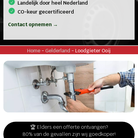
Landelijk door heel Nederland
CO-keur gecertificeerd
Contact opnemen →
Home
-
Gelderland
-
Loodgieter Ooij
🏆 Elders een offerte ontvangen?
80% van de gevallen zijn wij goedkoper!