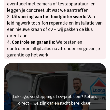
eventueel met camera of testapparatuur, en
leggen je concreet uit wat we aantreffen.
Uitvoering van het loodgieterswerk:
Van
leidingwerk tot sifon reparatie en installatie van
een nieuwe kraan of cv – wij pakken de klus
direct aan.
Controle en garantie:
We testen en
controleren altijd alles na afronden en geven je
garantie op het werk.
Heeft u een lekkage of een
verstopping?
Lekkage, verstopping of cv-probleem? Bel ons
direct – we zijn dag en nacht bereikbaar.