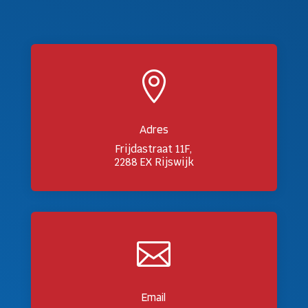

Adres
Frijdastraat 11F,
2288 EX Rijswijk

Email