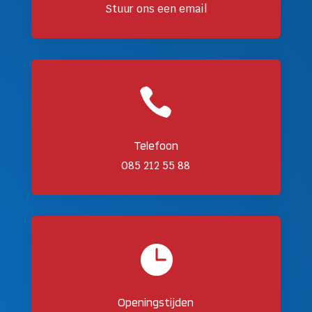
Stuur ons een email

Telefoon
085 212 55 88

Openingstijden