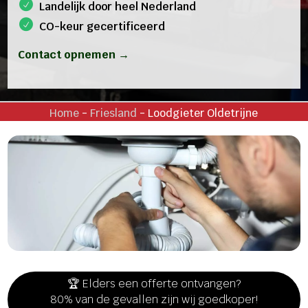
Landelijk door heel Nederland
CO-keur gecertificeerd
Contact opnemen →
Home
-
Friesland
-
Loodgieter Oldetrijne
🏆 Elders een offerte ontvangen?
80% van de gevallen zijn wij goedkoper!