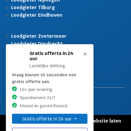
Loodgieter Tilburg
Loodgieter Eindhoven
Loodgieter Zoetermeer
Loodgieter Dordrecht
Loodgieter Rijswijk
Gratis offerte in 24
M
uur
Loodgieter Schiedam
Landelijke dekking.
Loodgieter Leidschendam
Loodgieter Hilversum
Vraag binnen 10 seconden een
gratis offerte aan.
10+ jaar ervaring
Spoedservice 24/7
Erkend en gecertificeerd
Gratis offerte in 24 uur
© Copyright Loodgieters Kwartier |
Website laten
maken door Flexamedia