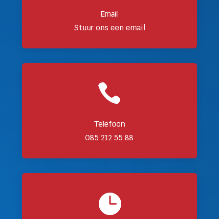
Email
Stuur ons een email

Telefoon
085 212 55 88
