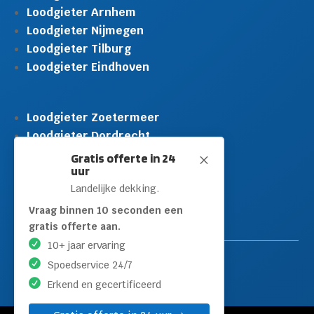
Loodgieter Arnhem
Loodgieter Nijmegen
Loodgieter Tilburg
Loodgieter Eindhoven
Loodgieter Zoetermeer
Loodgieter Dordrecht
Loodgieter Rijswijk
Gratis offerte in 24
M
uur
Loodgieter Schiedam
Landelijke dekking.
Loodgieter Leidschendam
Loodgieter Hilversum
Vraag binnen 10 seconden een
gratis offerte aan.
10+ jaar ervaring
Spoedservice 24/7
Erkend en gecertificeerd