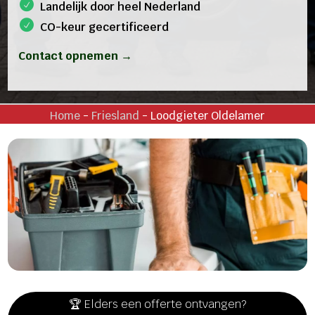
Landelijk door heel Nederland
CO-keur gecertificeerd
Contact opnemen →
Home
-
Friesland
-
Loodgieter Oldelamer
🏆 Elders een offerte ontvangen?