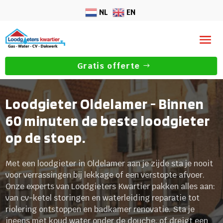
NL
EN
Gratis offerte
Loodgieter Oldelamer - Binnen
60 minuten de beste loodgieter
op de stoep.
Met een loodgieter in Oldelamer aan je zijde sta je nooit
voor verrassingen bij lekkage of een verstopte afvoer.
Onze experts van Loodgieters Kwartier pakken alles aan:
van cv-ketel storingen en waterleiding reparatie tot
riolering ontstoppen en badkamer renovatie. Sta je
ineens met koud water onder de douche, of dreigt een