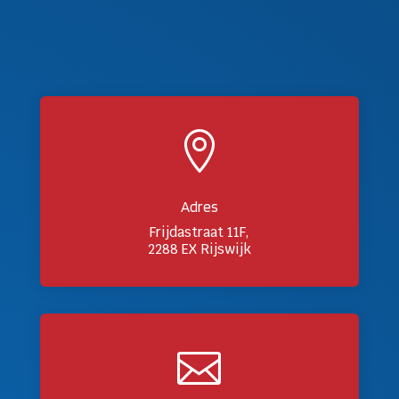

Adres
Frijdastraat 11F,
2288 EX Rijswijk
