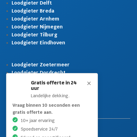
Loodgieter Delft
Loodgieter Breda
Loodgieter Arnhem
Loodgieter Nijmegen
Loodgieter Tilburg
Loodgieter Eindhoven
Loodgieter Zoetermeer
Loodgieter Dordrecht
Loodgieter Rijswijk
Gratis offerte in 24
M
uur
Loodgieter Schiedam
Landelijke dekking.
Loodgieter Leidschendam
Loodgieter Hilversum
Vraag binnen 10 seconden een
gratis offerte aan.
10+ jaar ervaring
Spoedservice 24/7