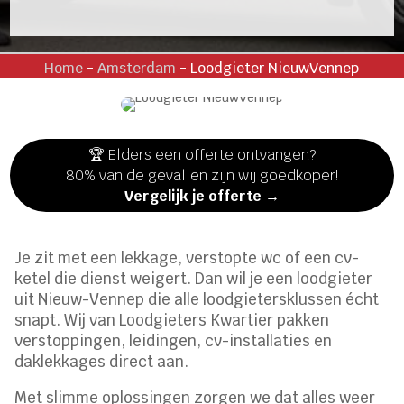
Home
-
Amsterdam
-
Loodgieter NieuwVennep
🏆 Elders een offerte ontvangen?
80% van de gevallen zijn wij goedkoper!
Vergelijk je offerte →
Je zit met een lekkage, verstopte wc of een cv-
ketel die dienst weigert. Dan wil je een loodgieter
uit Nieuw-Vennep die alle loodgietersklussen écht
snapt. Wij van Loodgieters Kwartier pakken
verstoppingen, leidingen, cv-installaties en
daklekkages direct aan.
Met slimme oplossingen zorgen we dat alles weer