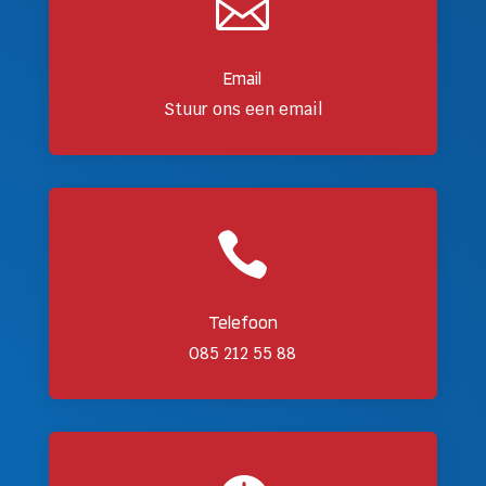

Email
Stuur ons een email

Telefoon
085 212 55 88