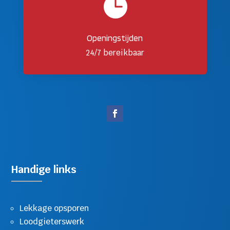

Openingstijden
24/7 bereikbaar
Handige links
Lekkage opsporen
Loodgieterswerk