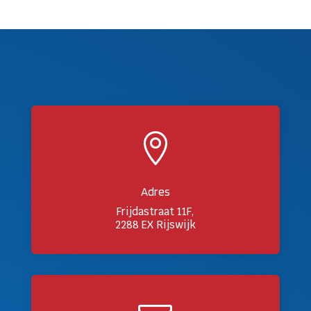

Adres
Frijdastraat 11F,
2288 EX Rijswijk