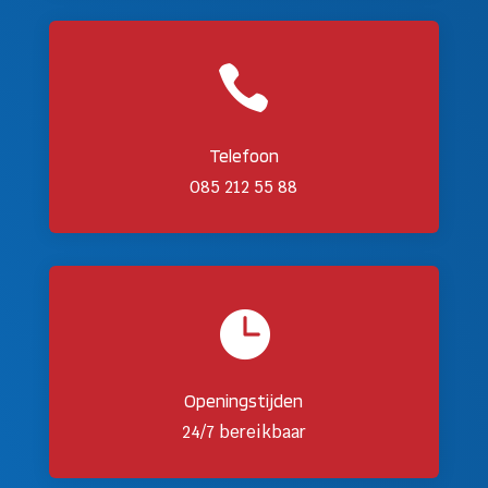

Telefoon
085 212 55 88

Openingstijden
24/7 bereikbaar