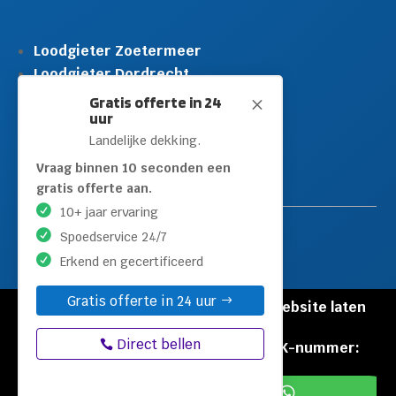
Loodgieter Zoetermeer
Loodgieter Dordrecht
Loodgieter Rijswijk
Gratis offerte in 24
M
uur
Loodgieter Schiedam
Landelijke dekking.
Loodgieter Leidschendam
Loodgieter Hilversum
Vraag binnen 10 seconden een
gratis offerte aan.
10+ jaar ervaring
Spoedservice 24/7
Erkend en gecertificeerd
Gratis offerte in 24 uur
© Copyright Loodgieters Kwartier |
Website laten
maken door Flexamedia
Direct bellen
Privacyverklaring
|
Disclaimer
|
KVK-nummer:
60471840

