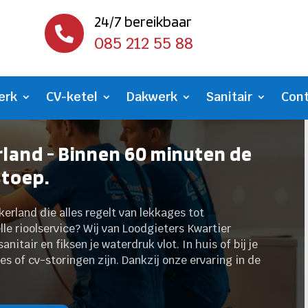
24/7 bereikbaar

085 212 55 88
erk
CV-ketel
Dakwerk
Sanitair
Con
land - Binnen 60 minuten de
stoep.
erland die alles regelt van lekkages tot
le rioolservice? Wij van Loodgieters Kwartier
itair en fiksen je waterdruk vlot. In huis of bij je
ges of cv-storingen zijn. Dankzij onze ervaring in de