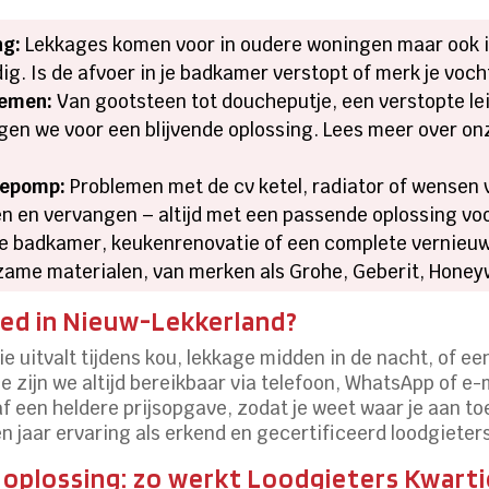
ng:
Lekkages komen voor in oudere woningen maar ook i
dig. Is de afvoer in je badkamer verstopt of merk je voch
lemen:
Van gootsteen tot doucheputje, een verstopte le
gen we voor een blijvende oplossing. Lees meer over o
tepomp:
Problemen met de cv ketel, radiator of wensen
n en vervangen – altijd met een passende oplossing voo
 badkamer, keukenrenovatie of een complete vernieuwi
zame materialen, van merken als Grohe, Geberit, Honeyw
ed in Nieuw-Lekkerland?
ie uitvalt tijdens kou, lekkage midden in de nacht, of ee
zijn we altijd bereikbaar via telefoon, WhatsApp of e-m
 een heldere prijsopgave, zodat je weet waar je aan toe
n jaar ervaring als erkend en gecertificeerd loodgieters
 oplossing: zo werkt Loodgieters Kwarti