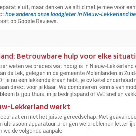
n reparatie uit, maar denken we altijd met je mee voor 
ect
hoe anderen onze loodgieter in Nieuw-Lekkerland b
oort op Google Reviews.
and: Betrouwbare hulp voor elke situat
tier weten we precies wat nodig is in Nieuw-Lekkerlan
an de Lek, gelegen in de gemeente Molenlanden in Zuid-Ho
f je nu een lekkende kraan hebt, je cv ketel onderhoud n
staan direct voor je klaar. We combineren kennis van mo
bleem bij jou thuis, in je bedrijfspand of VvE snel en va
euw-Lekkerland werkt
 accuraat en met het juiste gereedschap. Met geavance
n ultrasoon apparatuur brengen we problemen letterlijk
en we de volgende aanpak: