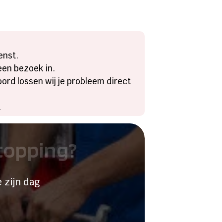
enst.
een bezoek in.
oord lossen wij je probleem direct
.
stopping?
 zijn dag