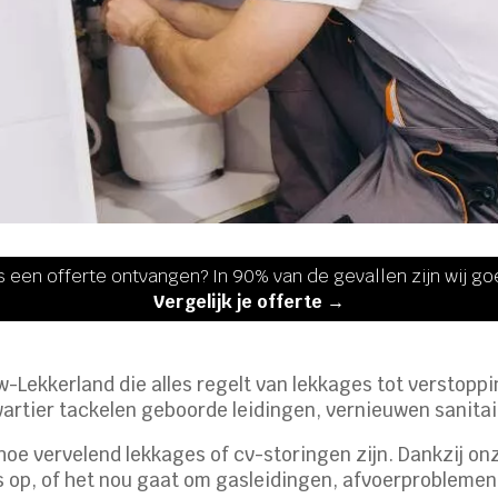
s een offerte ontvangen? In 90% van de gevallen zijn wij g
Vergelijk je offerte →
w-Lekkerland die alles regelt van lekkages tot verstopp
artier tackelen geboorde leidingen, vernieuwen sanitair
pen hoe vervelend lekkages of cv-storingen zijn. Dankzij o
us op, of het nou gaat om gasleidingen, afvoerproblemen