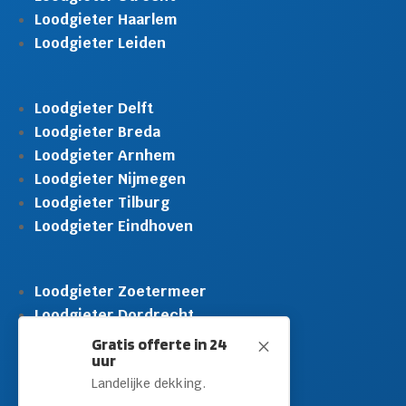
Loodgieter Haarlem
Loodgieter Leiden
Loodgieter Delft
Loodgieter Breda
Loodgieter Arnhem
Loodgieter Nijmegen
Loodgieter Tilburg
Loodgieter Eindhoven
Loodgieter Zoetermeer
Loodgieter Dordrecht
Loodgieter Rijswijk
Gratis offerte in 24
M
uur
Loodgieter Schiedam
Landelijke dekking.
Loodgieter Leidschendam