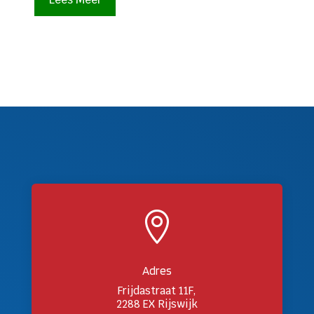

Adres
Frijdastraat 11F,
2288 EX Rijswijk