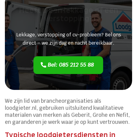
Heeft u een lekkage of een
verstopping?
Lekkage, verstopping of cv-probleem? Bel ons
direct – we zijn dag en nacht bereikbaar.
Bel: 085 212 55 88
We zijn lid van brancheorganisaties als
loodgieter.nl, gebruiken uitsluitend kwalitatieve
materialen van merken als Geberit, Grohe en Nefit,
en garanderen je werk waar je op kunt vertrouwen.
Typische loodgietersdiensten in