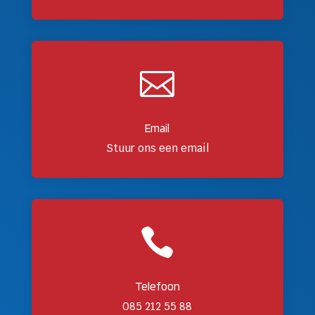

Email
Stuur ons een email

Telefoon
085 212 55 88