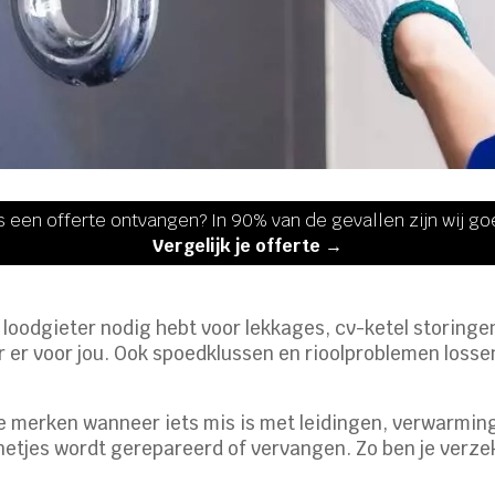
s een offerte ontvangen? In 90% van de gevallen zijn wij g
Vergelijk je offerte →
n loodgieter nodig hebt voor lekkages, cv-ketel storinge
r er voor jou. Ook spoedklussen en rioolproblemen lossen
te merken wanneer iets mis is met leidingen, verwarming
 netjes wordt gerepareerd of vervangen. Zo ben je verz