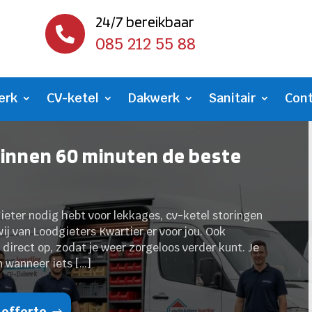
24/7 bereikbaar

085 212 55 88
erk
CV-ketel
Dakwerk
Sanitair
Con
Binnen 60 minuten de beste
gieter nodig hebt voor lekkages, cv-ketel storingen
wij van Loodgieters Kwartier er voor jou. Ook
direct op, zodat je weer zorgeloos verder kunt. Je
n wanneer iets […]
 offerte