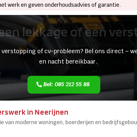
 het werk en geven onderhoudsadvies of garantie.
een lekkage of een ver
 verstopping of cv-probleem? Bel ons direct – we
en nacht bereikbaar.
Bel: 085 212 55 88
erswerk in Neerijnen
ie van moderne woningen, boerderijen en bedrijfsgebo