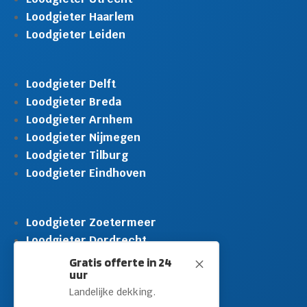
Loodgieter Haarlem
Loodgieter Leiden
Loodgieter Delft
Loodgieter Breda
Loodgieter Arnhem
Loodgieter Nijmegen
Loodgieter Tilburg
Loodgieter Eindhoven
Loodgieter Zoetermeer
Loodgieter Dordrecht
Loodgieter Rijswijk
Gratis offerte in 24
M
uur
Loodgieter Schiedam
Landelijke dekking.
Loodgieter Leidschendam