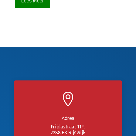
Lees Meer

Adres
Frijdastraat 11F,
2288 EX Rijswijk