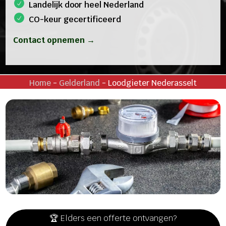
Landelijk door heel Nederland
CO-keur gecertificeerd
Contact opnemen →
Home
-
Gelderland
-
Loodgieter Nederasselt
🏆 Elders een offerte ontvangen?