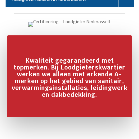
Kwaliteit gegarandeerd met
topmerken. Bij Loodgieterskwartier
werken we alleen met erkende A-
merken op het gebied van sanitair,
verwarmingsinstallaties, leidingwerk
en dakbedekking.