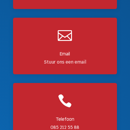

Email
Stuur ons een email

Telefoon
085 212 55 88