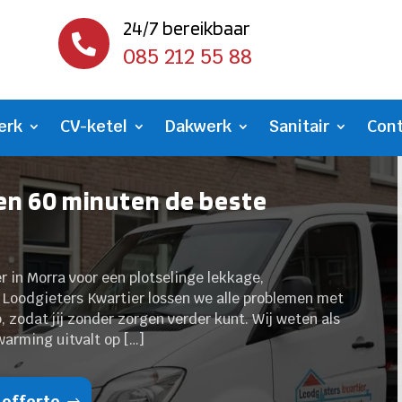
24/7 bereikbaar

085 212 55 88
erk
CV-ketel
Dakwerk
Sanitair
Con
en 60 minuten de beste
r in Morra voor een plotselinge lekkage,
ij Loodgieters Kwartier lossen we alle problemen met
op, zodat jij zonder zorgen verder kunt. Wij weten als
warming uitvalt op […]
 offerte