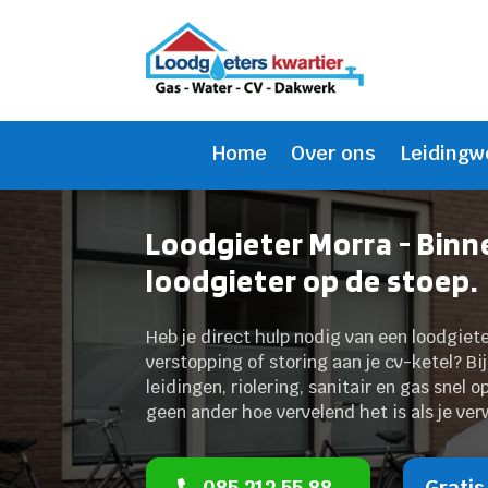
Home
Over ons
Leidingw
Loodgieter Morra - Binn
loodgieter op de stoep.
Heb je direct hulp nodig van een loodgiete
verstopping of storing aan je cv-ketel? B
leidingen, riolering, sanitair en gas snel 
geen ander hoe vervelend het is als je ver
085 212 55 88
Gratis