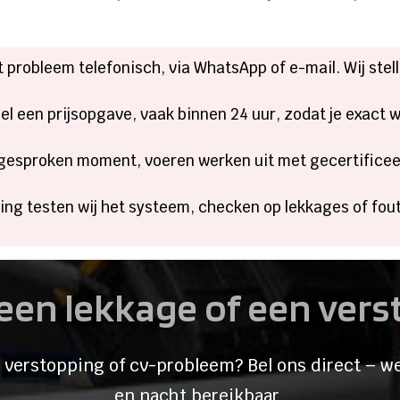
et probleem telefonisch, via WhatsApp of e-mail. Wij ste
snel een prijsopgave, vaak binnen 24 uur, zodat je exact
fgesproken moment, voeren werken uit met gecertificee
ding testen wij het systeem, checken op lekkages of fo
een lekkage of een ver
 verstopping of cv-probleem? Bel ons direct – we
en nacht bereikbaar.