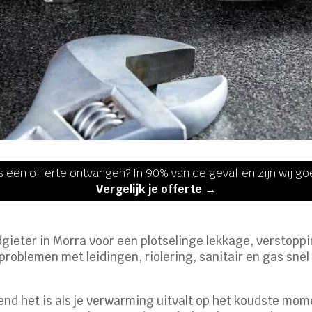
s een offerte ontvangen? In 90% van de gevallen zijn wij g
Vergelijk je offerte →
dgieter in Morra voor een plotselinge lekkage, verstoppin
problemen met leidingen, riolering, sanitair en gas snel
nd het is als je verwarming uitvalt op het koudste mome