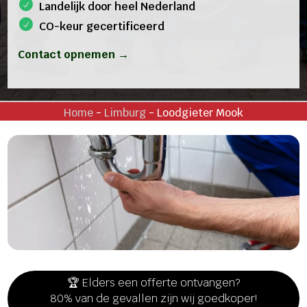
Landelijk door heel Nederland
CO-keur gecertificeerd
Contact opnemen →
Home
-
Limburg
-
Loodgieter Mook
🏆 Elders een offerte ontvangen?
80% van de gevallen zijn wij goedkoper!