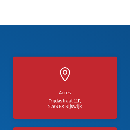

Adres
Frijdastraat 11F,
2288 EX Rijswijk