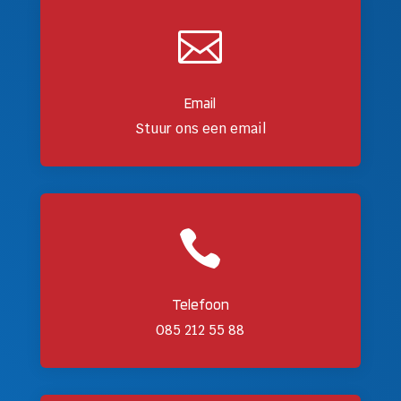

Email
Stuur ons een email

Telefoon
085 212 55 88