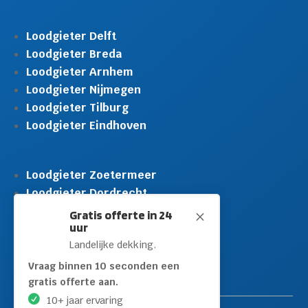
Loodgieter Delft
Loodgieter Breda
Loodgieter Arnhem
Loodgieter Nijmegen
Loodgieter Tilburg
Loodgieter Eindhoven
Loodgieter Zoetermeer
Loodgieter Dordrecht
Loodgieter Rijswijk
Gratis offerte in 24
M
uur
Loodgieter Schiedam
Landelijke dekking.
Loodgieter Leidschendam
Loodgieter Hilversum
Vraag binnen 10 seconden een
gratis offerte aan.
10+ jaar ervaring