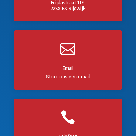
Frijdastraat 11F,
2288 EX Rijswijk

Email
Stuur ons een email
