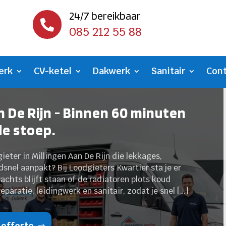
24/7 bereikbaar

085 212 55 88
erk
CV-ketel
Dakwerk
Sanitair
Con
n De Rijn - Binnen 60 minuten
de stoep.
ieter in Millingen Aan De Rijn die lekkages,
snel aanpakt? Bij Loodgieters Kwartier sta je er
achts blijft staan of de radiatoren plots koud
reparatie, leidingwerk en sanitair, zodat je snel […]
 offerte