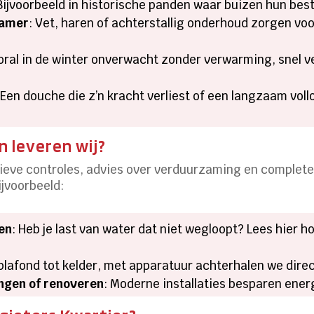
 Bijvoorbeeld in historische panden waar buizen hun bes
kamer
: Vet, haren of achterstallig onderhoud zorgen vo
oral in de winter onverwacht zonder verwarming, snel v
 Een douche die z’n kracht verliest of een langzaam vol
 leveren wij?
ieve controles, advies over verduurzaming en complete 
jvoorbeeld:
sen
: Heb je last van water dat niet wegloopt? Lees hier h
 plafond tot kelder, met apparatuur achterhalen we direc
angen of renoveren
: Moderne installaties besparen energ