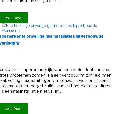
opleveren als je deze signalen...
Lees Meer
Hoe herken je onveilige gasinstallaties bij verbouwde
woningen?
Die vraag is superbelangrijk, want een kleine fout kan voor
grote problemen zorgen. Na een verbouwing zijn leidingen
vaak verlegd, aansluitingen vernieuwd en worden er soms
oude materialen hergebruikt. Je merkt het niet altijd direct
ls een gasinstallatie niet veilig...
Lees Meer