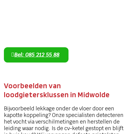
Heeft u een lekkage of een
verstopping?
Lekkage, verstopping of cv-probleem? Bel ons
direct – we zijn dag en nacht bereikbaar.
Bel: 085 212 55 88
Voorbeelden van
loodgietersklussen in Midwolde
Bijvoorbeeld lekkage onder de vloer door een
kapotte koppeling? Onze specialisten detecteren
het vocht via verschilmetingen en herstellen de
leiding waar nodig. Is de cv-ketel gestopt en blijft