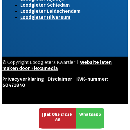
Loodgieter Schiedam
Loodgieter Leidschendam
Loodgieter Hilversum
© Copyright Loodgieters Kwartier |
Website laten
maken door Flexamedia
Privacyverklaring
|
Disclaimer
|
KVK-nummer:
60471840
Bel: 085 212 55
Whatsapp


88