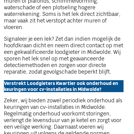
muren of plafonds, schimmelvorming,
waterschade of een plotseling hogere
waterrekening. Soms is het lek direct zichtbaar,
maar vaak zit het verstopt achter muren of
vloeren.
Signaleer je een lek? Zet dan indien mogelijk de
hoofdkraan dicht en neem direct contact op met
een gekwalificeerde loodgieter in Midwolde. Wij
sporen het lek snel op met geavanceerde
detectiemethoden en zorgen voor directe
reparatie, zodat gevolgschade beperkt blijft.
Verstrekt Loodgieters Kwartier ook onderhoud en
keuringen voor cv-installaties in Midwolde?
Zeker, wij bieden zowel periodiek onderhoud als
keuringen van cv-installaties in Midwolde.
Regelmatig onderhoud voorkomt storingen,
verlengt de levensduur van je ketel en zorgt voor
een veilige werking. Daarnaast voeren wij
keuringen uit volgens de geldende normen.