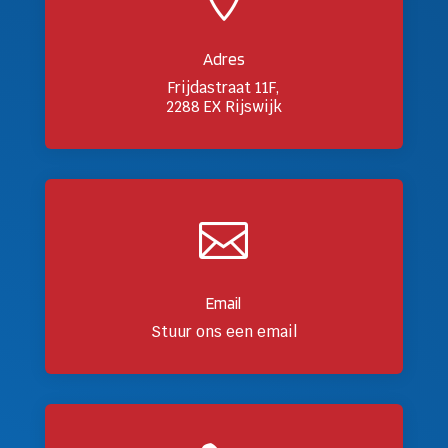
Adres
Frijdastraat 11F,
2288 EX Rijswijk

Email
Stuur ons een email