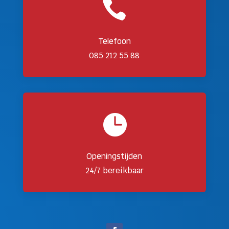

Telefoon
085 212 55 88

Openingstijden
24/7 bereikbaar