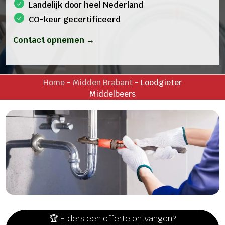
Landelijk door heel Nederland
CO-keur gecertificeerd
Contact opnemen →
Home
-
Midden Brabant
-
Loodgieter
Middelbeers
🏆 Elders een offerte ontvangen?