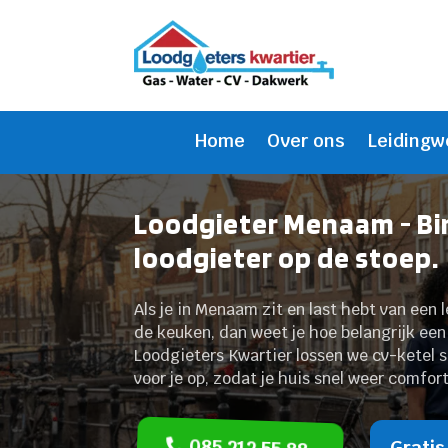
Home
Over ons
Leidingw
Loodgieter Menaam - Bi
loodgieter op de stoep.
Als je in Menaam zit en last hebt van een 
de keuken, dan weet je hoe belangrijk een 
Loodgieters Kwartier lossen we cv-ketel s
voor je op, zodat je huis snel weer comfor
085 212 55 88
Gratis