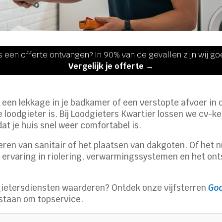
s een offerte ontvangen? In 90% van de gevallen zijn wij g
Vergelijk je offerte →
n een lekkage in je badkamer of een verstopte afvoer in
 loodgieter is. Bij Loodgieters Kwartier lossen we cv-k
dat je huis snel weer comfortabel is.
eren van sanitair of het plaatsen van dakgoten. Of het 
et ervaring in riolering, verwarmingssystemen en het on
gietersdiensten waarderen? Ontdek onze vijfsterren
Goo
staan om topservice.