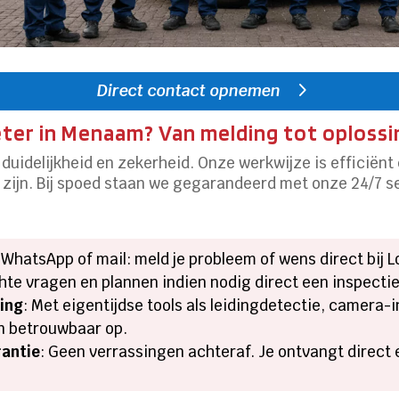
Direct contact opnemen
eter in Menaam? Van melding tot oplossi
duidelijkheid en zekerheid. Onze werkwijze is efficiënt
e zijn. Bij spoed staan we gegarandeerd met onze 24/7 se
, WhatsApp of mail: meld je probleem of wens direct bij 
chte vragen en plannen indien nodig direct een inspectie
ing
: Met eigentijdse tools als leidingdetectie, camera
en betrouwbaar op.
rantie
: Geen verrassingen achteraf. Je ontvangt direct e