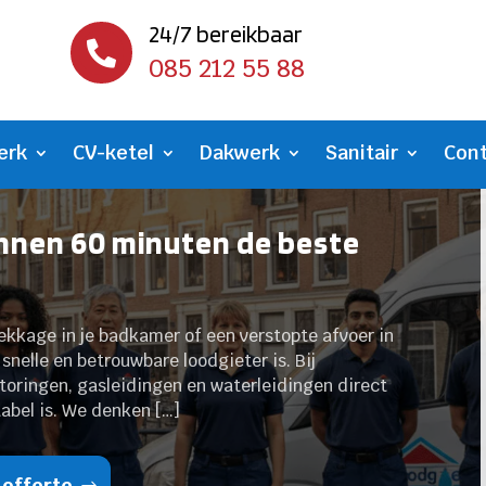
24/7 bereikbaar

085 212 55 88
erk
CV-ketel
Dakwerk
Sanitair
Con
nnen 60 minuten de beste
lekkage in je badkamer of een verstopte afvoer in
snelle en betrouwbare loodgieter is. Bij
toringen, gasleidingen en waterleidingen direct
tabel is. We denken […]
 offerte