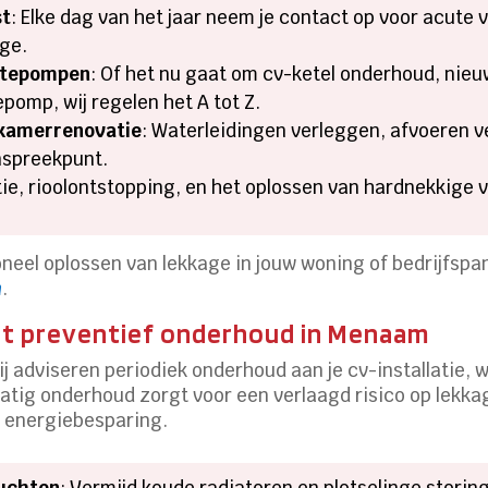
st
: Elke dag van het jaar neem je contact op voor acut
age.
mtepompen
: Of het nu gaat om cv-ketel onderhoud, nieu
pomp, wij regelen het A tot Z.
dkamerrenovatie
: Waterleidingen verleggen, afvoeren
anspreekpunt.
ie, rioolontstopping, en het oplossen van hardnekkige 
oneel oplossen van lekkage in jouw woning of bedrijfspa
n
.
t preventief onderhoud in Menaam
 adviseren periodiek onderhoud aan je cv-installatie, 
tig onderhoud zorgt voor een verlaagd risico op lekka
le energiebesparing.