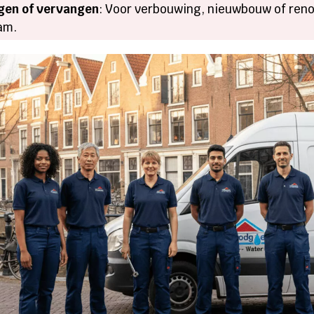
ggen of vervangen
: Voor verbouwing, nieuwbouw of reno
am.