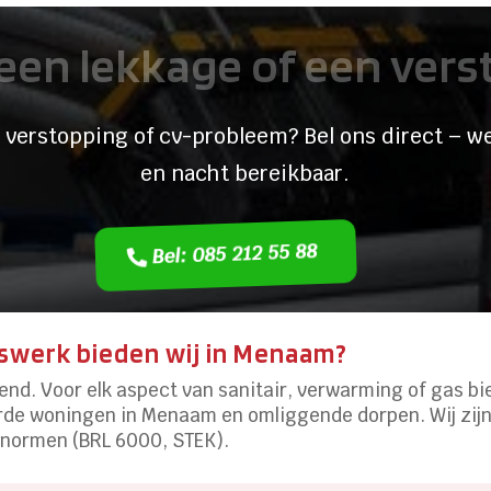
een lekkage of een ver
 verstopping of cv-probleem? Bel ons direct – we
en nacht bereikbaar.
Bel: 085 212 55 88
swerk bieden wij in Menaam?
end. Voor elk aspect van sanitair, verwarming of gas b
erde woningen in Menaam en omliggende dorpen. Wij zijn
 normen (BRL 6000, STEK).