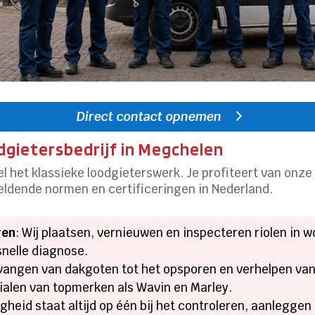
Direct contact opnemen
odgietersbedrijf in Megchelen
l het klassieke loodgieterswerk. Je profiteert van onz
geldende normen en certificeringen in Nederland.
ren
: Wij plaatsen, vernieuwen en inspecteren riolen in 
snelle diagnose.
rvangen van dakgoten tot het opsporen en verhelpen va
len van topmerken als Wavin en Marley.
ligheid staat altijd op één bij het controleren, aanlegge