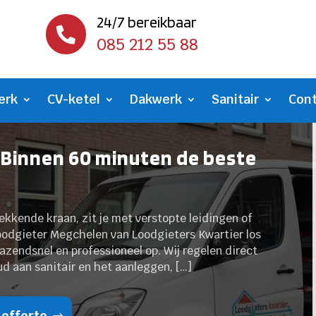
24/7 bereikbaar

085 212 55 88
erk
CV-ketel
Dakwerk
Sanitair
Con
 Binnen 60 minuten de beste
 lekkende kraan, zit je met verstopte leidingen of
Loodgieter Megchelen van Loodgieters Kwartier los
razendsnel en professioneel op. Wij regelen direct
d aan sanitair en het aanleggen, […]
 offerte