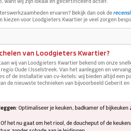
 want wij zijn lokaal én gecertificeerd actief.
terswerkzaamheden ervaren? Bekijk dan ook de
recensi
m kiezen voor Loodgieters Kwartier je veel zorgen bespa
helen van Loodgieters Kwartier?
staan wij van Loodgieters Kwartier bekend om onze snel
de regio Oude IJsselstreek. Van het aanleggen en vervan
 of de installatie van cv-ketels: wij bieden altijd een
 van de nieuwste technieken van bijvoorbeeld Geberit e
rleggen
: Optimaliseer je keuken, badkamer of bijkeuken 
: Of het nu gaat om het riool, de doucheput of de keuken
uur zonder schade aan je leidingen.