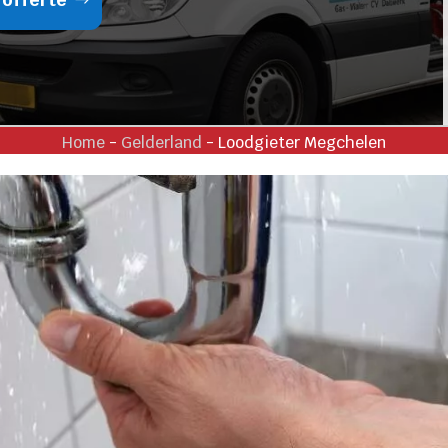
Home
-
Gelderland
-
Loodgieter Megchelen