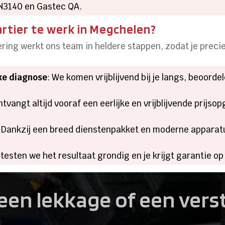
NEN3140 en Gastec QA.
rtier te werk in Megchelen?
ering werkt ons team in heldere stappen, zodat je preci
jke diagnose
: We komen vrijblijvend bij je langs, beoorde
ontvangt altijd vooraf een eerlijke en vrijblijvende prij
: Dankzij een breed dienstenpakket en moderne apparat
 testen we het resultaat grondig en je krijgt garantie o
een lekkage of een ver