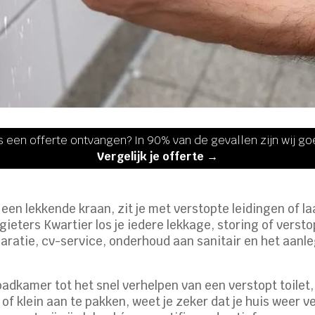
s een offerte ontvangen? In 90% van de gevallen zijn wij g
Vergelijk je offerte →
r een lekkende kraan, zit je met verstopte leidingen of la
eters Kwartier los je iedere lekkage, storing of verst
paratie, cv-service, onderhoud aan sanitair en het aan
adkamer tot het snel verhelpen van een verstopt toilet,
t of klein aan te pakken, weet je zeker dat je huis weer v