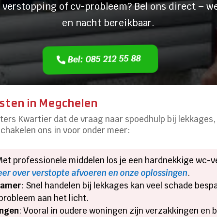
 verstopping of cv-probleem? Bel ons direct – we
en nacht bereikbaar.
Bel: 085 212 55 88
nsten in Megchelen
ters Kwartier dat de vraag naar spoedhulp bij lekkages
 schakelen ons in voor onder meer:
Met professionele middelen los je een hardnekkige wc-ver
er over verstopte afvoeren en onze oplossingen
.
dkamer
: Snel handelen bij lekkages kan veel schade bes
probleem aan het licht.
angen
: Vooral in oudere woningen zijn verzakkingen en 