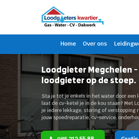
Home
Over ons
Leidingw
Loodgieter Megchelen -
loodgieter op de stoep.
Sta je tot je enkels in het water door een
laat de cv-ketel je in de kou staan? Met 
je iedere lekkage, storing of verstopping 
jouw spoedreparatie, cv-service, onderhou
085 212 55 88
Gratis