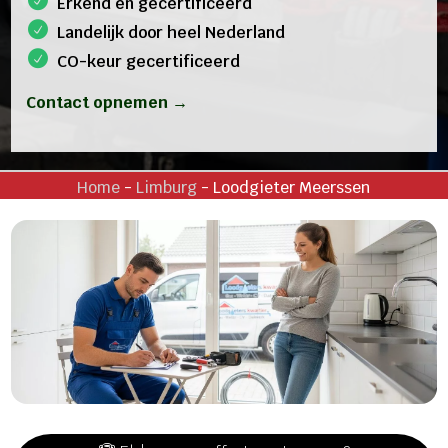
Erkend en gecertificeerd
Landelijk door heel Nederland
CO-keur gecertificeerd
Contact opnemen →
Home
-
Limburg
-
Loodgieter Meerssen