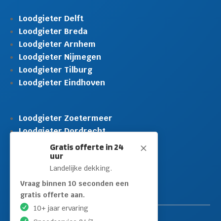
Loodgieter Delft
Loodgieter Breda
Loodgieter Arnhem
Loodgieter Nijmegen
Loodgieter Tilburg
Loodgieter Eindhoven
Loodgieter Zoetermeer
Loodgieter Dordrecht
Loodgieter Rijswijk
Gratis offerte in 24
M
uur
Loodgieter Schiedam
Landelijke dekking.
Loodgieter Leidschendam
Loodgieter Hilversum
Vraag binnen 10 seconden een
gratis offerte aan.
10+ jaar ervaring