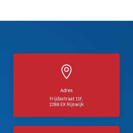

Adres
Frijdastraat 11F,
2288 EX Rijswijk