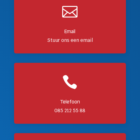

Email
Stuur ons een email

Telefoon
085 212 55 88