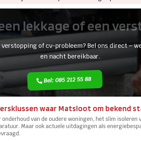
een lekkage of een ver
 verstopping of cv-probleem? Bel ons direct – we
en nacht bereikbaar.
Bel: 085 212 55 88
ersklussen waar Matsloot om bekend s
r onderhoud van de oudere woningen, het slim isoleren 
paratuur. Maar ook actuele uitdagingen als energiebes
evraagd.