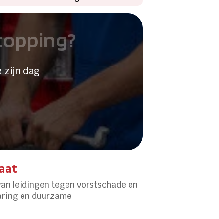
stopping?
 zijn dag
taat
van leidingen tegen vorstschade en
paring en duurzame