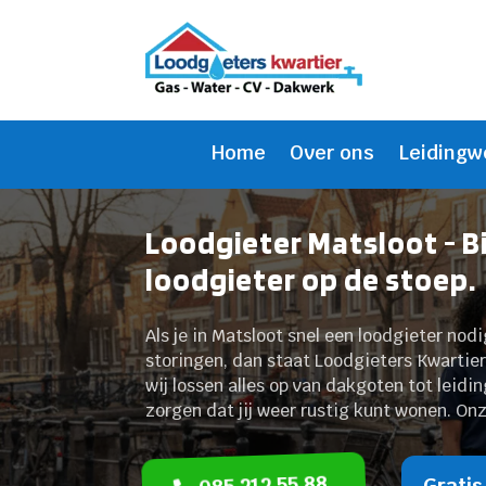
Home
Over ons
Leidingw
Loodgieter Matsloot - 
loodgieter op de stoep.
Als je in Matsloot snel een loodgieter nod
storingen, dan staat Loodgieters Kwartier al
wij lossen alles op van dakgoten tot leid
zorgen dat jij weer rustig kunt wonen. Onz
085 212 55 88
Gratis