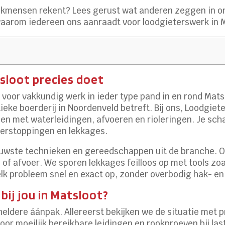
 vakmensen rekent? Lees gerust wat anderen zeggen in 
e waarom iedereen ons aanraadt voor loodgieterswerk in 
sloot precies doet
voor vakkundig werk in ieder type pand in en rond Mats
ke boerderij in Noordenveld betreft. Bij ons, Loodgiete
 met waterleidingen, afvoeren en rioleringen. Je schak
verstoppingen en lekkages.
ieuwste technieken en gereedschappen uit de branche. 
 of afvoer. We sporen lekkages feilloos op met tools zo
k probleem snel en exact op, zonder overbodig hak- en
bij jou in Matsloot?
eldere áánpak. Allereerst bekijken we de situatie met
oor moeilijk bereikbare leidingen en rookproeven bij la