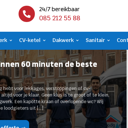
24/7 bereikbaar

085 212 55 88
erk
CV-ketel
Dakwerk
Sanitair
Con
Binnen 60 minuten de beste
ig hebt voor lekkages, verstoppingen of cv-
tijd voor je klaar. Geen klus is te groot of te klein,
ingwerk. Een kapotte kraan of overlopende wc? Wij
e loodgieters uit […]
 offerte