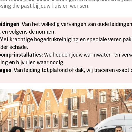
ing die past bij jouw huis en wensen.
eidingen
: Van het volledig vervangen van oude leidinge
ig en volgens de normen.
 Met krachtige hogedrukreiniging en speciale veren pak
nder schade.
omp-installaties
: We houden jouw warmwater- en verw
ng en bijvullen waar nodig.
kages
: Van leiding tot plafond of dak, wij traceren exac