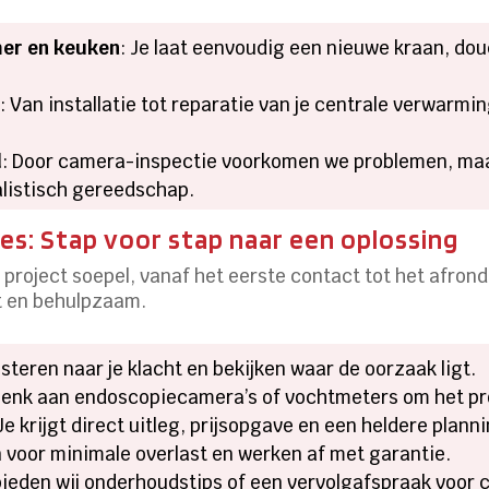
mer en keuken
: Je laat eenvoudig een nieuwe kraan, do
s
: Van installatie tot reparatie van je centrale verwar
d
: Door camera-inspectie voorkomen we problemen, maa
alistisch gereedschap.
es: Stap voor stap naar een oplossing
k project soepel, vanaf het eerste contact tot het afro
t en behulpzaam.
isteren naar je klacht en bekijken waar de oorzaak ligt.
Denk aan endoscopiecamera’s of vochtmeters om het pro
 Je krijgt direct uitleg, prijsopgave en een heldere plann
 voor minimale overlast en werken af met garantie.
 bieden wij onderhoudstips of een vervolgafspraak voor c