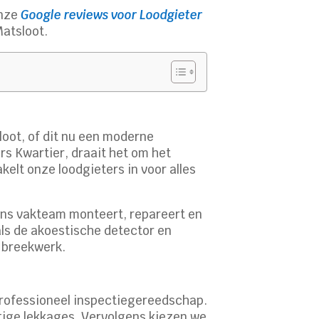
onze
Google reviews voor Loodgieter
Matsloot.
loot, of dit nu een moderne
rs Kwartier, draait het om het
elt onze loodgieters in voor alles
Ons vakteam monteert, repareert en
als de akoestische detector en
 breekwerk.
 professioneel inspectiegereedschap.
stige lekkages. Vervolgens kiezen we