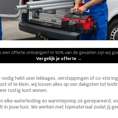
s een offerte ontvangen? In 90% van de gevallen zijn wij g
Vergelijk je offerte →
ter nodig hebt voor lekkages, verstoppingen of cv-storin
groot of te klein, wij lossen alles op van dakgoten tot le
weer rustig kunt wonen.
en elke waterleiding en warmtepomp zó gerepareerd, sne
eelt in jouw huis. We werken met topmateriaal zodat jij 