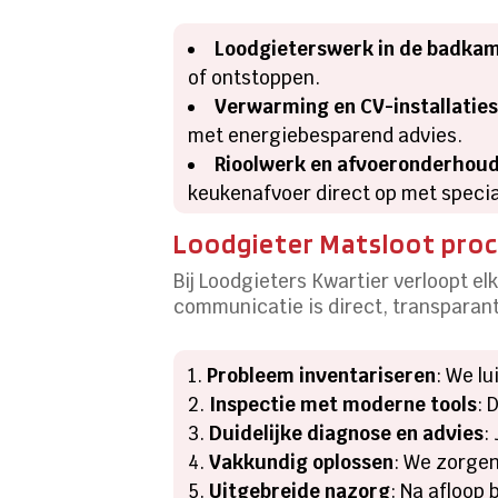
Loodgieterswerk in de badka
of ontstoppen.
Verwarming en CV-installatie
met energiebesparend advies.
Rioolwerk en afvoeronderhou
keukenafvoer direct op met speci
Loodgieter Matsloot proc
Bij Loodgieters Kwartier verloopt el
communicatie is direct, transparan
Probleem inventariseren
: We lu
Inspectie met moderne tools
: 
Duidelijke diagnose en advies
:
Vakkundig oplossen
: We zorgen
Uitgebreide nazorg
: Na afloop