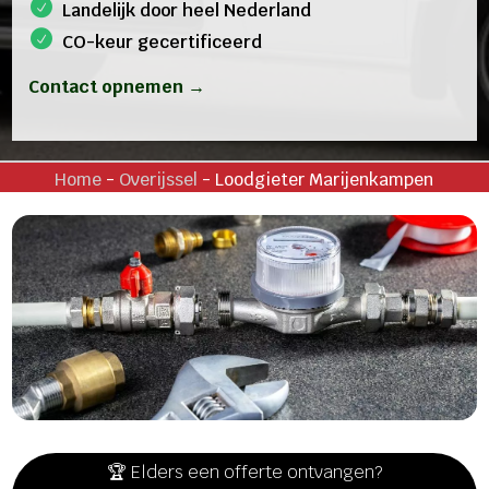
Landelijk door heel Nederland
CO-keur gecertificeerd
Contact opnemen →
Home
-
Overijssel
-
Loodgieter Marijenkampen
🏆 Elders een offerte ontvangen?