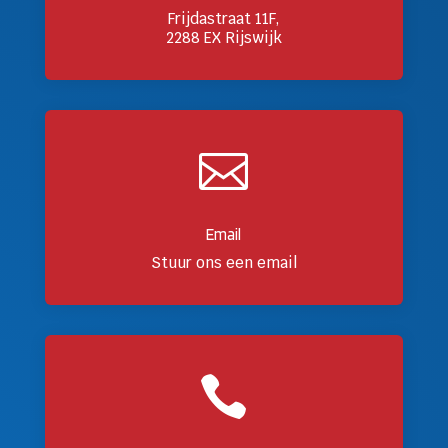
Frijdastraat 11F,
2288 EX Rijswijk

Email
Stuur ons een email
