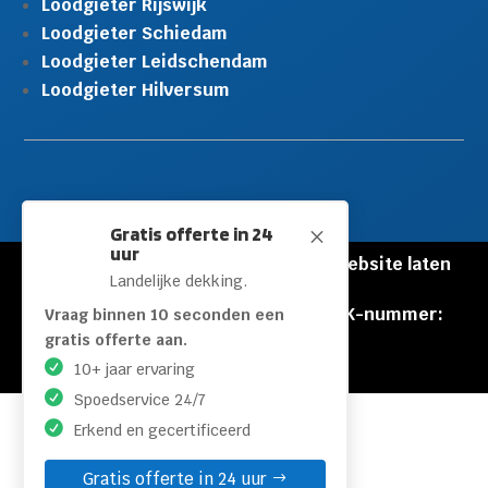
Loodgieter Rijswijk
Loodgieter Schiedam
Loodgieter Leidschendam
Loodgieter Hilversum
Gratis offerte in 24
M
uur
© Copyright Loodgieters Kwartier |
Website laten
Landelijke dekking.
maken door Flexamedia
Privacyverklaring
|
Disclaimer
|
KVK-nummer:
Vraag binnen 10 seconden een
60471840
gratis offerte aan.
10+ jaar ervaring
Spoedservice 24/7
Erkend en gecertificeerd
Gratis offerte in 24 uur