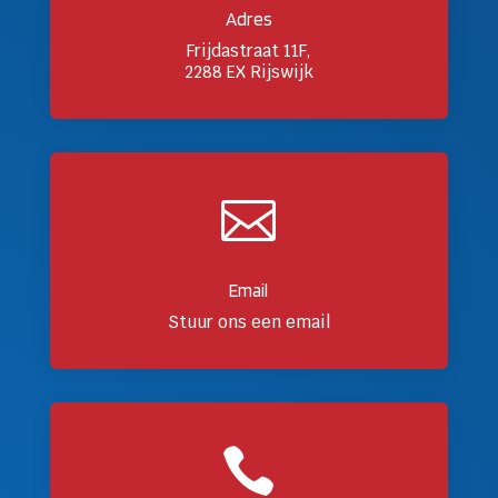
Adres
Frijdastraat 11F,
2288 EX Rijswijk

Email
Stuur ons een email
