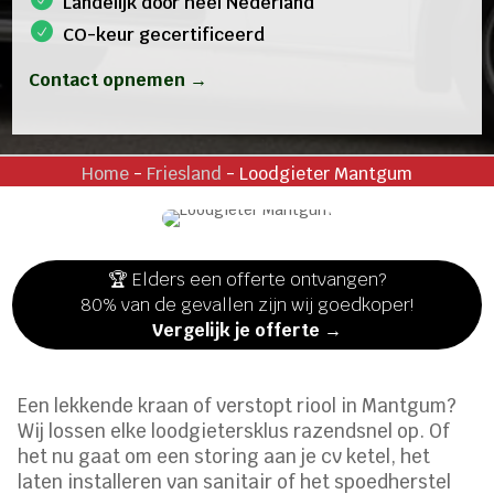
Landelijk door heel Nederland
CO-keur gecertificeerd
Contact opnemen →
Home
-
Friesland
-
Loodgieter Mantgum
🏆 Elders een offerte ontvangen?
80% van de gevallen zijn wij goedkoper!
Vergelijk je offerte →
Een lekkende kraan of verstopt riool in Mantgum?
Wij lossen elke loodgietersklus razendsnel op. Of
het nu gaat om een storing aan je cv ketel, het
laten installeren van sanitair of het spoedherstel