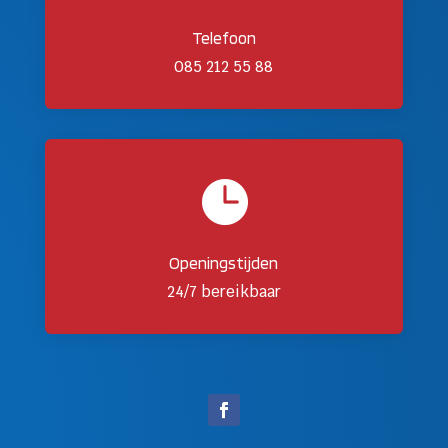
Telefoon
085 212 55 88

Openingstijden
24/7 bereikbaar