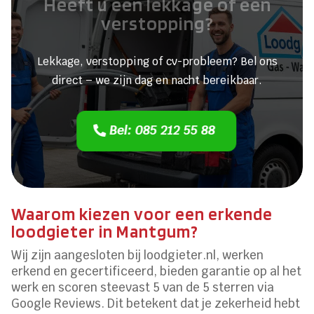
Heeft u een lekkage of een
verstopping?
Lekkage, verstopping of cv-probleem? Bel ons
direct – we zijn dag en nacht bereikbaar.
Bel: 085 212 55 88
Waarom kiezen voor een erkende
loodgieter in Mantgum?
Wij zijn aangesloten bij loodgieter.nl, werken
erkend en gecertificeerd, bieden garantie op al het
werk en scoren steevast 5 van de 5 sterren via
Google Reviews. Dit betekent dat je zekerheid hebt