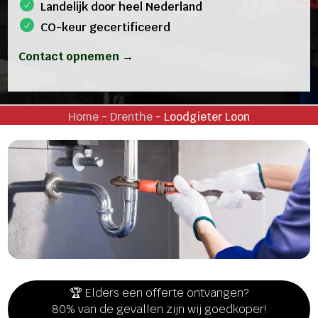
Landelijk door heel Nederland
CO-keur gecertificeerd
Contact opnemen →
Home
-
Drenthe
-
Loodgieter Loon
🏆 Elders een offerte ontvangen?
80% van de gevallen zijn wij goedkoper!