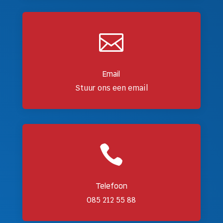

Email
Stuur ons een email

Telefoon
085 212 55 88