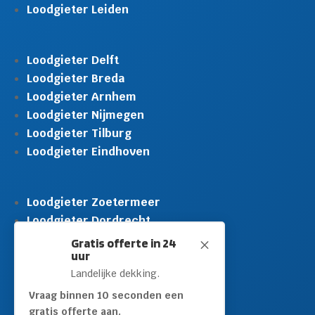
Loodgieter Leiden
Loodgieter Delft
Loodgieter Breda
Loodgieter Arnhem
Loodgieter Nijmegen
Loodgieter Tilburg
Loodgieter Eindhoven
Loodgieter Zoetermeer
Loodgieter Dordrecht
Loodgieter Rijswijk
Gratis offerte in 24
M
uur
Loodgieter Schiedam
Landelijke dekking.
Loodgieter Leidschendam
Loodgieter Hilversum
Vraag binnen 10 seconden een
gratis offerte aan.