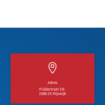

Adres
Frijdastraat 11F,
2288 EX Rijswijk