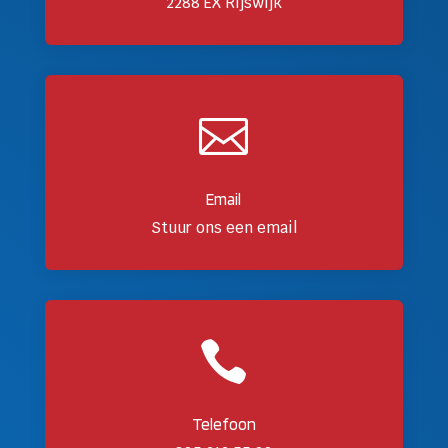
2288 EX Rijswijk

Email
Stuur ons een email

Telefoon