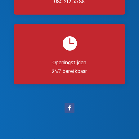
085 212 55 88

Openingstijden
24/7 bereikbaar