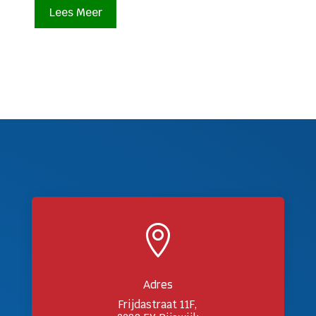
Lees Meer

Adres
Frijdastraat 11F,