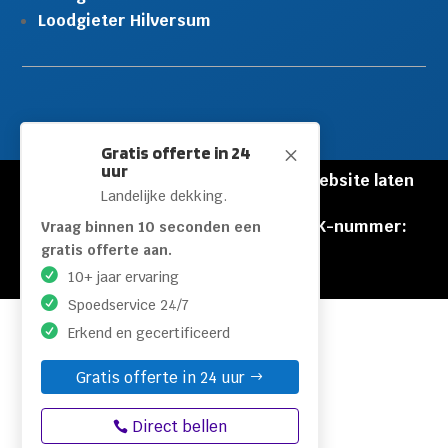
Loodgieter Hilversum
Gratis offerte in 24
M
uur
© Copyright Loodgieters Kwartier |
Website laten
Landelijke dekking.
maken door Flexamedia
Privacyverklaring
|
Disclaimer
|
KVK-nummer:
Vraag binnen 10 seconden een
60471840
gratis offerte aan.
10+ jaar ervaring
Spoedservice 24/7
Erkend en gecertificeerd
Gratis offerte in 24 uur
Direct bellen