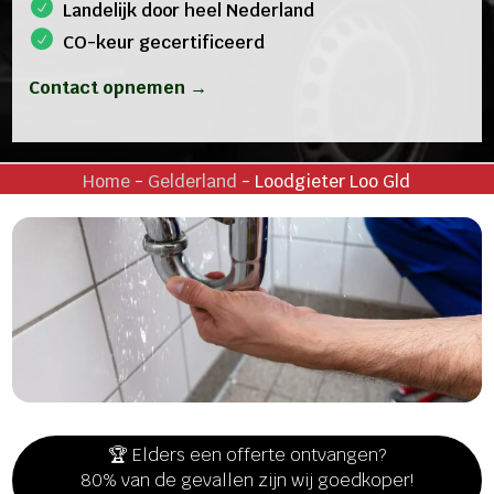
Landelijk door heel Nederland
CO-keur gecertificeerd
Contact opnemen →
Home
-
Gelderland
-
Loodgieter Loo Gld
🏆 Elders een offerte ontvangen?
80% van de gevallen zijn wij goedkoper!