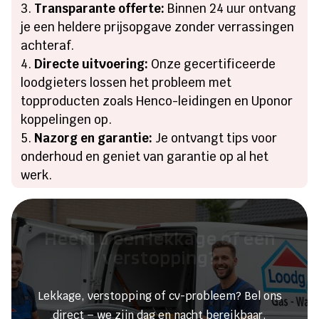
Transparante offerte:
Binnen 24 uur ontvang
je een heldere prijsopgave zonder verrassingen
achteraf.
Directe uitvoering:
Onze gecertificeerde
loodgieters lossen het probleem met
topproducten zoals Henco-leidingen en Uponor
koppelingen op.
Nazorg en garantie:
Je ontvangt tips voor
onderhoud en geniet van garantie op al het
werk.
Heeft u een lekkage of een
verstopping?
Lekkage, verstopping of cv-probleem? Bel ons
direct – we zijn dag en nacht bereikbaar.