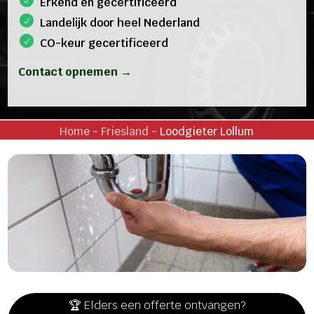
Erkend en gecertificeerd
Landelijk door heel Nederland
CO-keur gecertificeerd
Contact opnemen →
Home
-
Friesland
-
Loodgieter Lollum
🏆 Elders een offerte ontvangen?