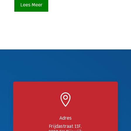
Lees Meer

Adres
Frijdastraat 11F,