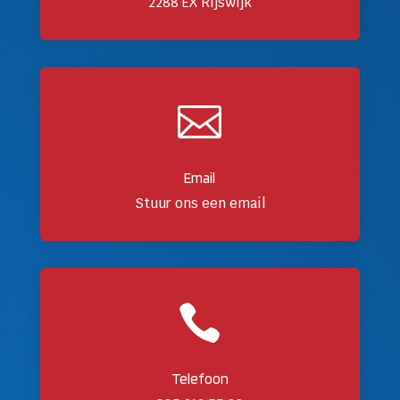
2288 EX Rijswijk

Email
Stuur ons een email

Telefoon