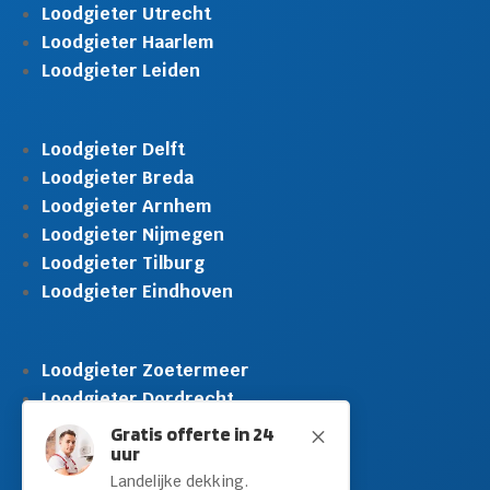
Loodgieter Utrecht
Loodgieter Haarlem
Loodgieter Leiden
Loodgieter Delft
Loodgieter Breda
Loodgieter Arnhem
Loodgieter Nijmegen
Loodgieter Tilburg
Loodgieter Eindhoven
Loodgieter Zoetermeer
Loodgieter Dordrecht
Loodgieter Rijswijk
Gratis offerte in 24
M
uur
Loodgieter Schiedam
Landelijke dekking.
Loodgieter Leidschendam