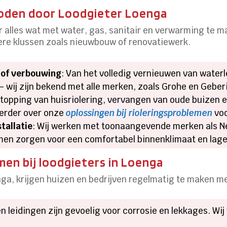
oden door Loodgieter Loenga
r alles wat met water, gas, sanitair en verwarming te ma
ere klussen zoals nieuwbouw of renovatiewerk.
 of verbouwing
: Van het volledig vernieuwen van waterl
wij zijn bekend met alle merken, zoals Grohe en Geberi
tstopping van huisriolering, vervangen van oude buizen
verder over onze
oplossingen bij rioleringsproblemen
voo
tallatie
: Wij werken met toonaangevende merken als Nef
en zorgen voor een comfortabel binnenklimaat en lage
n bij loodgieters in Loenga
enga, krijgen huizen en bedrijven regelmatig te maken m
en leidingen zijn gevoelig voor corrosie en lekkages. W