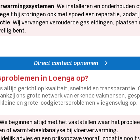
 verwarmingssystemen
: We installeren en onderhouden cv
gelt bij storingen ook met spoed een reparatie, zodat je
ctie
: Wij vervangen verouderde gasleidingen, plaatsen
veilig bent.
Direct contact opnemen
rsproblemen in Loenga op?
 altijd gericht op kwaliteit, snelheid en transparantie. 
 Dankzij ons grote netwerk van erkende vakmensen, ges
 kleine en grote loodgietersproblemen vliegensvlug op.
 We beginnen altijd met het vaststellen waar het proble
en of warmtebeeldanalyse bij vloerverwarming.
duidelijk advies en een prijsopgave vooraf, zodat je nooi