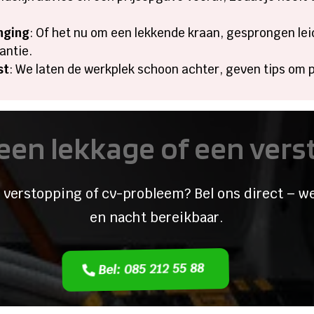
nging
: Of het nu om een lekkende kraan, gesprongen leid
antie.
st
: We laten de werkplek schoon achter, geven tips om 
een lekkage of een ver
 verstopping of cv-probleem? Bel ons direct – we
en nacht bereikbaar.
Bel: 085 212 55 88