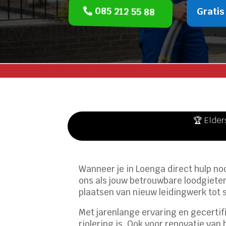
085 212 55 88
Gratis
🏆 Elder
Wanneer je in Loenga direct hulp no
ons als jouw betrouwbare loodgieter
plaatsen van nieuw leidingwerk to
Met jarenlange ervaring en gecerti
riolering is. Ook voor renovatie va