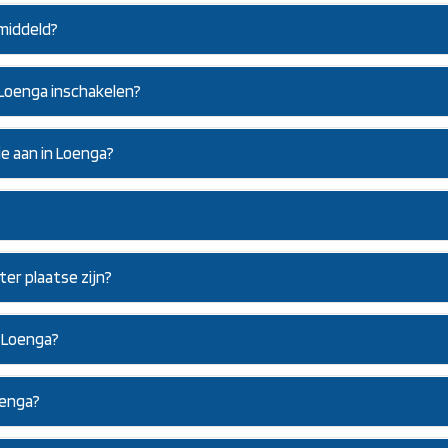
middeld?
r Loenga inschakelen?
ie aan in Loenga?
ter plaatse zijn?
n Loenga?
oenga?