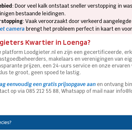
ebied
: Door veel kalk ontstaat sneller verstopping in w
inigen bestaande leidingen.
rstopping
: Vaak veroorzaakt door verkeerd aangelegde
met camera
brengt het probleem perfect in kaart en vo
ieters Kwartier in Loenga?
ke platform Loodgieter.nl en zijn een gecertificeerde, e
vastgoedbeheerders, makelaars en verenigingen van eigen
ransparante prijzen, een 24-uurs service en onze ervar
lus te groot, geen spoed te lastig.
ag eenvoudig een gratis prijsopgave aan
en ontvang bin
act op via 085 212 55 88, Whatsapp of mail naar info@l
ecies?