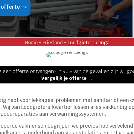
 offerte
Home
-
Friesland
-
Loodgieter Loenga
s een offerte ontvangen? In 90% van de gevallen zijn wij g
Vergelijk je offerte →
dig hebt voor lekkages, problemen met sanitair of een cv
. Wij van Loodgieters Kwartier lossen alles vakkundig o
t spoedreparaties aan verwarmingssystemen.
ficeerde vakmensen begrijpen we precies hoe vervelend
n badkamers, onderhoud aan gasinstallaties en het verv