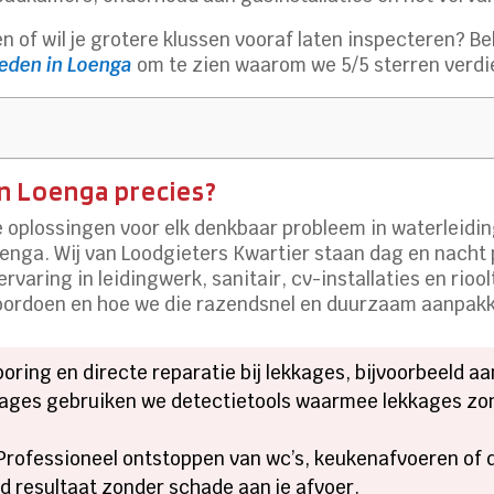
gen of wil je grotere klussen vooraf laten inspecteren? B
eden in Loenga
om te zien waarom we 5/5 sterren verdi
n Loenga precies?
 oplossingen voor elk denkbaar probleem in waterleidin
ga. Wij van Loodgieters Kwartier staan dag en nacht p
rvaring in leidingwerk, sanitair, cv-installaties en rio
ordoen en hoe we die razendsnel en duurzaam aanpak
poring en directe reparatie bij lekkages, bijvoorbeeld aa
kages gebruiken we detectietools waarmee lekkages zo
 Professioneel ontstoppen van wc’s, keukenafvoeren of
d resultaat zonder schade aan je afvoer.