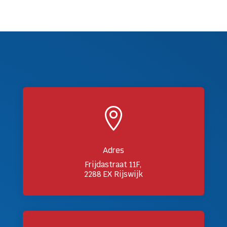

Adres
Frijdastraat 11F,
2288 EX Rijswijk