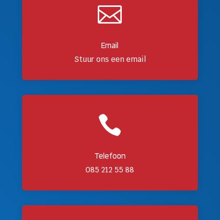

Email
Stuur ons een email

Telefoon
085 212 55 88