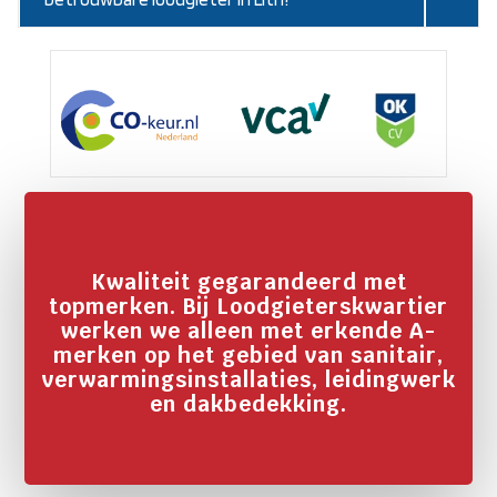
Kwaliteit gegarandeerd met
topmerken. Bij Loodgieterskwartier
werken we alleen met erkende A-
merken op het gebied van sanitair,
verwarmingsinstallaties, leidingwerk
en dakbedekking.