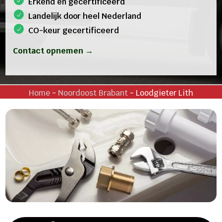
Erkend en gecertificeerd
Landelijk door heel Nederland
CO-keur gecertificeerd
Contact opnemen →
Home
-
Noordoost Brabant
-
Loodgieter Lith