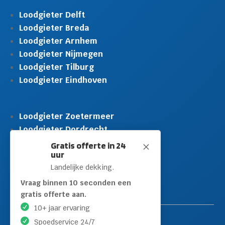
Loodgieter Delft
Loodgieter Breda
Loodgieter Arnhem
Loodgieter Nijmegen
Loodgieter Tilburg
Loodgieter Eindhoven
Loodgieter Zoetermeer
Loodgieter Dordrecht
Loodgieter Rijswijk
Gratis offerte in 24
M
uur
Loodgieter Schiedam
Landelijke dekking.
Loodgieter Leidschendam
Loodgieter Hilversum
Vraag binnen 10 seconden een
gratis offerte aan.
10+ jaar ervaring
Spoedservice 24/7