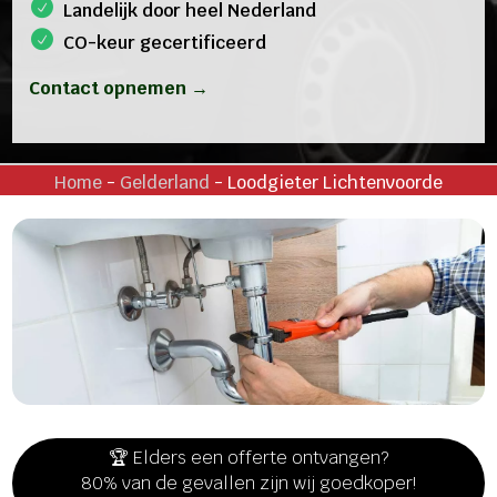
Landelijk door heel Nederland
CO-keur gecertificeerd
Contact opnemen →
Home
-
Gelderland
-
Loodgieter Lichtenvoorde
🏆 Elders een offerte ontvangen?
80% van de gevallen zijn wij goedkoper!