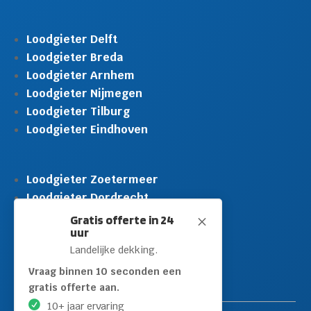
Loodgieter Delft
Loodgieter Breda
Loodgieter Arnhem
Loodgieter Nijmegen
Loodgieter Tilburg
Loodgieter Eindhoven
Loodgieter Zoetermeer
Loodgieter Dordrecht
Loodgieter Rijswijk
Gratis offerte in 24
M
uur
Loodgieter Schiedam
Landelijke dekking.
Loodgieter Leidschendam
Loodgieter Hilversum
Vraag binnen 10 seconden een
gratis offerte aan.
10+ jaar ervaring