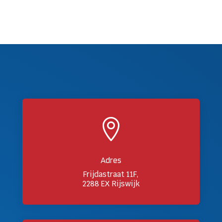

Adres
Frijdastraat 11F,
2288 EX Rijswijk