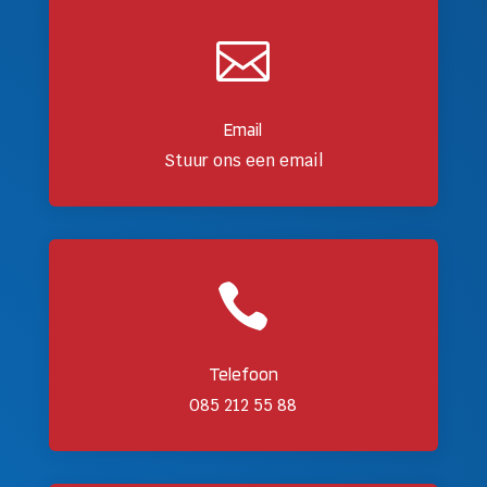

Email
Stuur ons een email

Telefoon
085 212 55 88