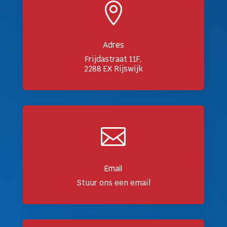

Adres
Frijdastraat 11F,
2288 EX Rijswijk

Email
Stuur ons een email