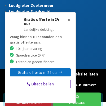
Loodgieter Zoetermeer
Loodgieter Dordrecht
Loodgieter Rijswijk
Gratis offerte in 24
M
uur
Loodgieter Schiedam
Landelijke dekking.
Loodgieter Leidschendam
Loodgieter Hilversum
Vraag binnen 10 seconden een
gratis offerte aan.
10+ jaar ervaring
Spoedservice 24/7
Erkend en gecertificeerd
Gratis offerte in 24 uur
© Copyright Loodgieters Kwartier |
Website laten
maken door Flexamedia
Direct bellen
Privacyverklaring
|
Disclaimer
|
KVK-nummer:
60471840


Bel: 085 212 55 88
Whatsapp