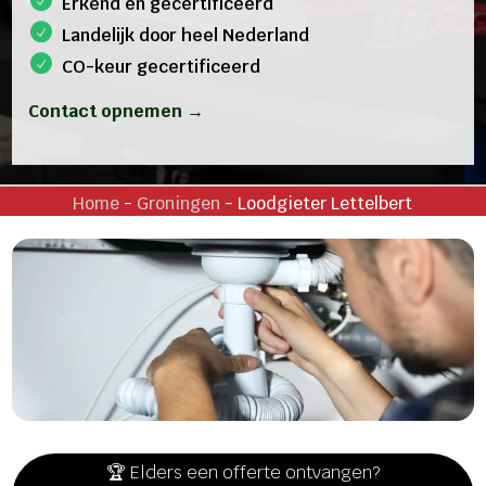
Erkend en gecertificeerd
Landelijk door heel Nederland
CO-keur gecertificeerd
Contact opnemen →
Home
-
Groningen
-
Loodgieter Lettelbert
🏆 Elders een offerte ontvangen?