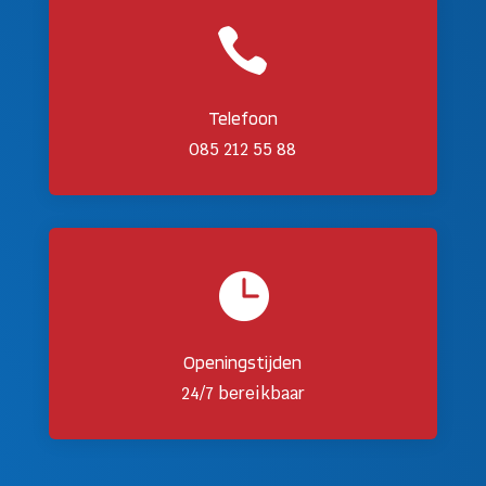

Telefoon
085 212 55 88

Openingstijden
24/7 bereikbaar