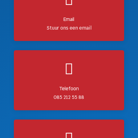
Email
Stuur ons een email

Telefoon
085 212 55 88