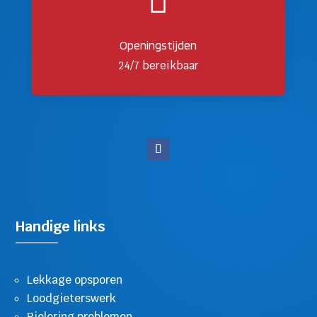

Openingstijden
24/7 bereikbaar
Handige links
Lekkage opsporen
Loodgieterswerk
Riolering problemen