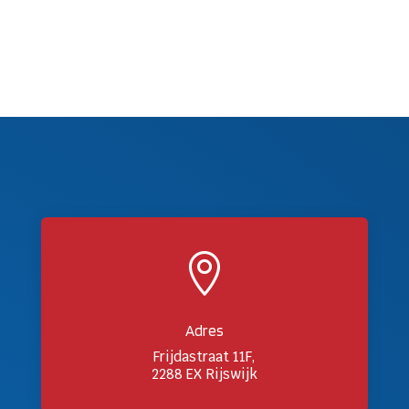

Adres
Frijdastraat 11F,
2288 EX Rijswijk