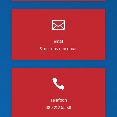

Email
Stuur ons een email

Telefoon
085 212 55 88