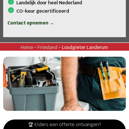
Landelijk door heel Nederland
CO-keur gecertificeerd
Contact opnemen →
Home
-
Friesland
-
Loodgieter Landerum
🏆 Elders een offerte ontvangen?