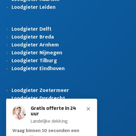
Loodgieter Leiden
Loodgieter Delft
Loodgieter Breda
Loodgieter Arnhem
Loodgieter Nijmegen
Loodgieter Tilburg
Loodgieter Eindhoven
Loodgieter Zoetermeer
Loodgieter Dordrecht
Loodgieter Rijswijk
Gratis offerte in 24
M
uur
Loodgieter Schiedam
Landelijke dekking.
Loodgieter Leidschendam
Loodgieter Hilversum
Vraag binnen 10 seconden een